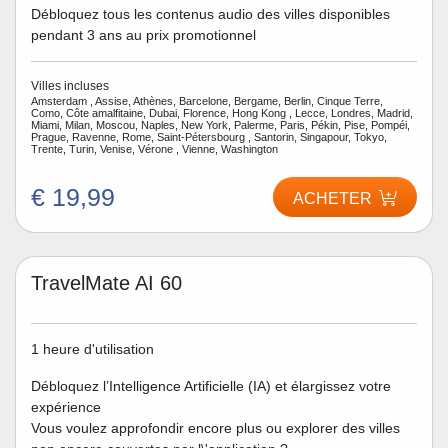
Débloquez tous les contenus audio des villes disponibles
pendant 3 ans au prix promotionnel
Villes incluses
Amsterdam , Assise, Athènes, Barcelone, Bergame, Berlin, Cinque Terre,
Como, Côte amalfitaine, Dubai, Florence, Hong Kong , Lecce, Londres, Madrid,
Miami, Milan, Moscou, Naples, New York, Palerme, Paris, Pékin, Pise, Pompéi,
Prague, Ravenne, Rome, Saint-Pétersbourg , Santorin, Singapour, Tokyo,
Trente, Turin, Venise, Vérone , Vienne, Washington
€ 19,99
ACHETER
TravelMate AI 60
1 heure d'utilisation
Débloquez l’Intelligence Artificielle (IA) et élargissez votre
expérience
Vous voulez approfondir encore plus ou explorer des villes