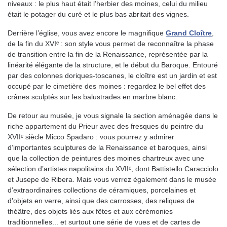
niveaux : le plus haut était l’herbier des moines, celui du milieu
était le potager du curé et le plus bas abritait des vignes.
Derrière l’église, vous avez encore le magnifique
Grand Cloître
,
de la fin du XVIᵉ : son style vous permet de reconnaître la phase
de transition entre la fin de la Renaissance, représentée par la
linéarité élégante de la structure, et le début du Baroque. Entouré
par des colonnes doriques-toscanes, le cloître est un jardin et est
occupé par le cimetière des moines : regardez le bel effet des
crânes sculptés sur les balustrades en marbre blanc.
De retour au musée, je vous signale la section aménagée dans le
riche appartement du Prieur avec des fresques du peintre du
XVIIᵉ siècle Micco Spadaro : vous pourrez y admirer
d’importantes sculptures de la Renaissance et baroques, ainsi
que la collection de peintures des moines chartreux avec une
sélection d’artistes napolitains du XVIIᵉ, dont Battistello Caracciolo
et Jusepe de Ribera. Mais vous verrez également dans le musée
d’extraordinaires collections de céramiques, porcelaines et
d’objets en verre, ainsi que des carrosses, des reliques de
théâtre, des objets liés aux fêtes et aux cérémonies
traditionnelles... et surtout une série de vues et de cartes de