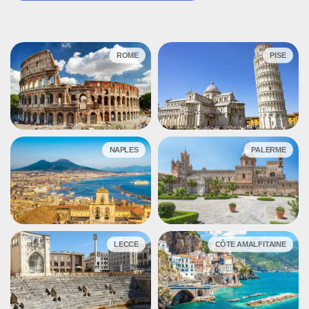
ROME
PISE
NAPLES
PALERME
LECCE
CÔTE AMALFITAINE