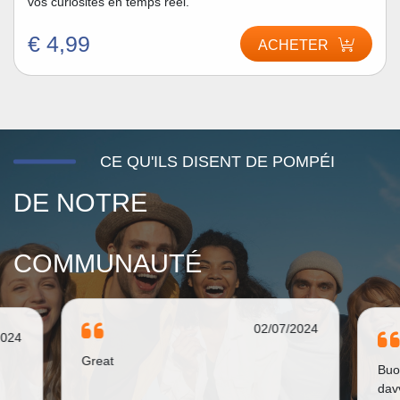
vos curiosités en temps réel.
€ 4,99
ACHETER
CE QU'ILS DISENT DE POMPÉI
DE NOTRE
COMMUNAUTÉ
26/08/2023
2024
Buona idea! Ho comprato Pompei ed è
Gre
davvero raccontata molto bene. Bravi.