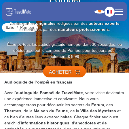
4.8
Audioguides originales
rédigées par des
auteurs experts
Italie
Pompéi
et racontées par des
narrateurs professionnels
.
Écoutez tous les audios gratuitement pendant 30 secondes, ou
débloquez tout le contenu de Pompéi pour toujours pour
seulement € 8,99 .
ACHETER
Audioguide de Pompéi en français
Avec l'
audioguide Pompéi de TravelMate
, votre visite deviendra
une expérience immersive et captivante. Nous vous
accompagnerons pour découvrir les secrets du
Forum
, des
Thermes
, de la
Maison du Faune
, de la
Villa des Mystères
et
de bien d'autres lieux extraordinaires. Chaque fichier audio est
enrichi d'
informations historiques, d'anecdotes et de
curiosités
, vous permettant de vivre un voyage unique et