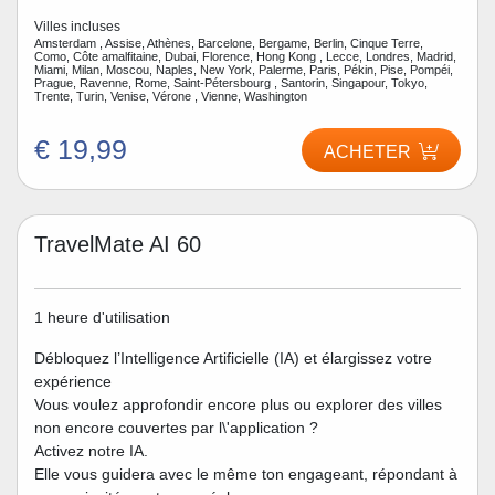
Villes incluses
Amsterdam , Assise, Athènes, Barcelone, Bergame, Berlin, Cinque Terre,
Como, Côte amalfitaine, Dubai, Florence, Hong Kong , Lecce, Londres, Madrid,
Miami, Milan, Moscou, Naples, New York, Palerme, Paris, Pékin, Pise, Pompéi,
Prague, Ravenne, Rome, Saint-Pétersbourg , Santorin, Singapour, Tokyo,
Trente, Turin, Venise, Vérone , Vienne, Washington
€ 19,99
ACHETER
TravelMate AI 60
1 heure d'utilisation
Débloquez l’Intelligence Artificielle (IA) et élargissez votre
expérience
Vous voulez approfondir encore plus ou explorer des villes
non encore couvertes par l\'application ?
Activez notre IA.
Elle vous guidera avec le même ton engageant, répondant à