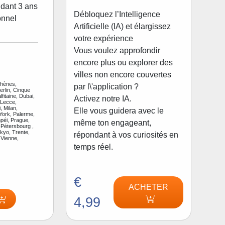
dant 3 ans
Débloquez l’Intelligence
onnel
Artificielle (IA) et élargissez
votre expérience
Vous voulez approfondir
encore plus ou explorer des
villes non encore couvertes
thènes,
par l\'application ?
rlin, Cinque
fitaine, Dubai,
Activez notre IA.
 Lecce,
, Milan,
Elle vous guidera avec le
ork, Palerme,
péi, Prague,
même ton engageant,
Pétersbourg ,
kyo, Trente,
répondant à vos curiosités en
 Vienne,
temps réel.
€
ACHETER
4,99