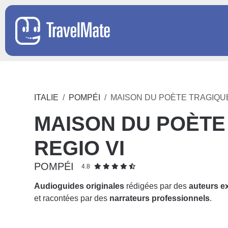
ITALIE
POMPÉI
MAISON DU POÈTE TRAGIQUE
MAISON DU POÈTE
REGIO VI
POMPÉI
4.8
Audioguides originales
rédigées par des
auteurs e
et racontées par des
narrateurs professionnels
.