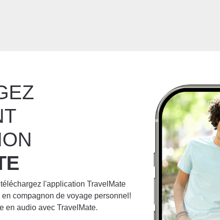
GEZ
NT
ION
TE
 téléchargez l'application TravelMate
ne en compagnon de voyage personnel!
e en audio avec TravelMate.