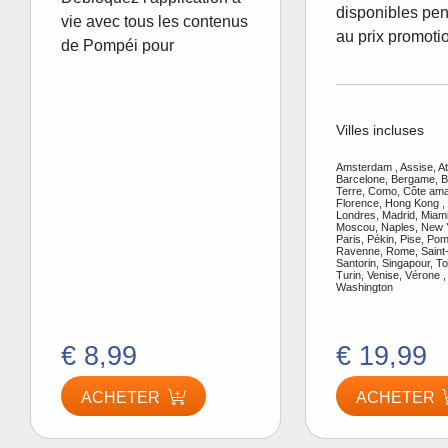
disponibles pen
vie avec tous les contenus
au prix promoti
de Pompéi pour
Villes incluses
Amsterdam , Assise, A
Barcelone, Bergame, Be
Terre, Como, Côte amal
Florence, Hong Kong ,
Londres, Madrid, Miami
Moscou, Naples, New Y
Paris, Pékin, Pise, Pom
Ravenne, Rome, Saint-
Santorin, Singapour, To
Turin, Venise, Vérone ,
Washington
€ 8,99
€ 19,99
ACHETER
ACHETER