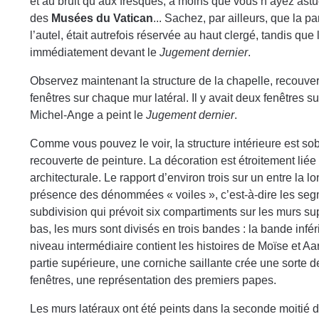
et au bruit qu’aux fresques, à moins que vous n’ayez astu
des
Musées du Vatican
... Sachez, par ailleurs, que la pa
l’autel, était autrefois réservée au haut clergé, tandis que
immédiatement devant le
Jugement dernier
.
Observez maintenant la structure de la chapelle, recouver
fenêtres sur chaque mur latéral. Il y avait deux fenêtres s
Michel-Ange a peint le
Jugement dernier
.
Comme vous pouvez le voir, la structure intérieure est so
recouverte de peinture. La décoration est étroitement liée
architecturale. Le rapport d’environ trois sur un entre la lo
présence des dénommées « voiles », c’est-à-dire les seg
subdivision qui prévoit six compartiments sur les murs sup
bas, les murs sont divisés en trois bandes : la bande infé
niveau intermédiaire contient les histoires de Moïse et Aar
partie supérieure, une corniche saillante crée une sorte 
fenêtres, une représentation des premiers papes.
Les murs latéraux ont été peints dans la seconde moitié