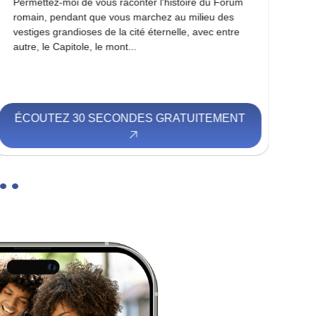
Permettez-moi de vous raconter l'histoire du Forum
Vou
romain, pendant que vous marchez au milieu des
qui
vestiges grandioses de la cité éternelle, avec entre
app
autre, le Capitole, le mont...
ÉCOUTEZ 30 SECONDES GRATUITEMENT
É