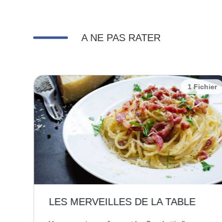
A NE PAS RATER
chier
1 Fichier
LES MERVEILLES DE LA TABLE