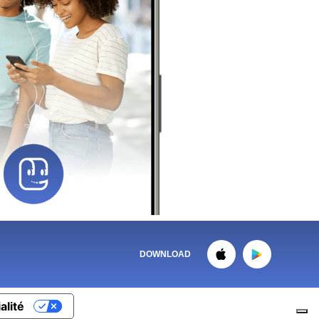
DOWNLOAD
alité