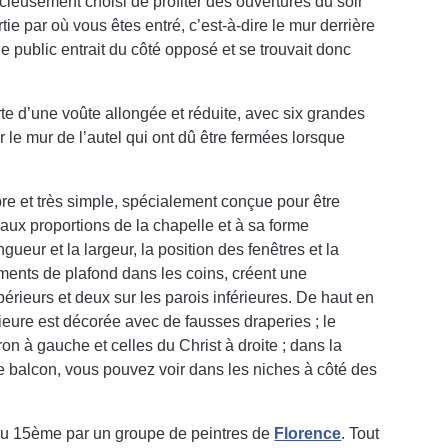
cieusement choisi de profiter des ouvertures du soir
rtie par où vous êtes entré, c’est-à-dire le mur derrière
 le public entrait du côté opposé et se trouvait donc
te d’une voûte allongée et réduite, avec six grandes
ur le mur de l’autel qui ont dû être fermées lorsque
bre et très simple, spécialement conçue pour être
 aux proportions de la chapelle et à sa forme
ngueur et la largeur, la position des fenêtres et la
ments de plafond dans les coins, créent une
érieurs et deux sur les parois inférieures. De haut en
rieure est décorée avec de fausses draperies ; le
on à gauche et celles du Christ à droite ; dans la
de balcon, vous pouvez voir dans les niches à côté des
 du 15ème par un groupe de peintres de
Florence
. Tout