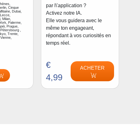
thènes,
par l\'application ?
rlin, Cinque
fitaine, Dubai,
Activez notre IA.
 Lecce,
, Milan,
Elle vous guidera avec le
ork, Palerme,
péi, Prague,
même ton engageant,
Pétersbourg ,
kyo, Trente,
répondant à vos curiosités en
 Vienne,
temps réel.
€
ACHETER
4,99