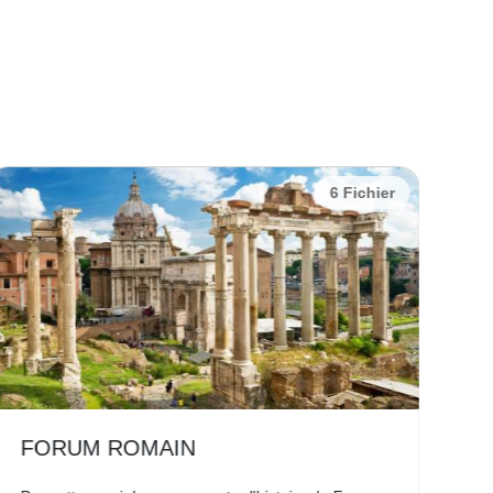
6 Fichier
FORUM ROMAIN
F