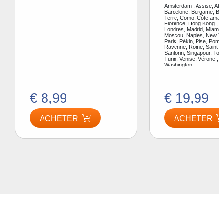
Amsterdam , Assise, A
Barcelone, Bergame, Be
Terre, Como, Côte amal
Florence, Hong Kong ,
Londres, Madrid, Miami
Moscou, Naples, New Y
Paris, Pékin, Pise, Pom
Ravenne, Rome, Saint-
Santorin, Singapour, To
Turin, Venise, Vérone ,
Washington
€ 8,99
€ 19,99
ACHETER
ACHETER