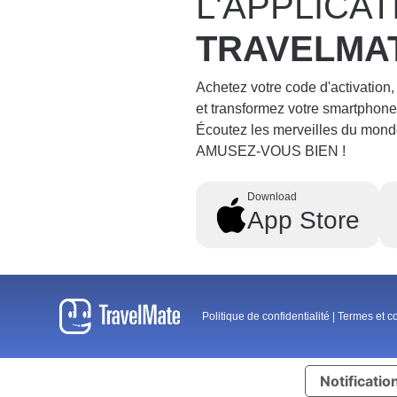
L'APPLICAT
TRAVELMA
Achetez votre code d'activation,
et transformez votre smartpho
Écoutez les merveilles du mond
AMUSEZ-VOUS BIEN !
Download
App Store
Politique de confidentialité
|
Termes et c
Notification