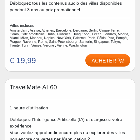
Débloquez tous les contenus audio des villes disponibles
pendant 3 ans au prix promotionnel
Villes incluses
Amsterdam , Assise, Athènes, Barcelone, Bergame, Berlin, Cinque Terre,
Como, Côte amalfitaine, Dubai, Florence, Hong Kong , Lecce, Londres, Madrid,
Miami, Milan, Moscou, Naples, New York, Palerme, Paris, Pékin, Pise, Pompéi,
Prague, Ravenne, Rome, Saint-Pétersbourg , Santorin, Singapour, Tokyo,
Trente, Turin, Venise, Vérone , Vienne, Washington
€ 19,99
ACHETER
TravelMate AI 60
1 heure d'utilisation
Débloquez l’Intelligence Artificielle (IA) et élargissez votre
expérience
Vous voulez approfondir encore plus ou explorer des villes
non encore couvertes par l\'application ?