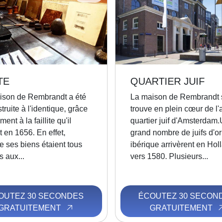
TE
QUARTIER JUIF
ison de Rembrandt a été
La maison de Rembrandt 
truite à l'identique, grâce
trouve en plein cœur de l'
ent à la faillite qu'il
quartier juif d'Amsterdam
 en 1656. En effet,
grand nombre de juifs d'or
 ses biens étaient tous
ibérique arrivèrent en Hol
 aux...
vers 1580. Plusieurs...
OUTEZ 30 SECONDES
ÉCOUTEZ 30 SECON
GRATUITEMENT
GRATUITEMENT