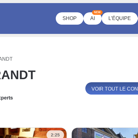
NEW
SHOP
AI
L’ÉQUIPE
ANDT
RANDT
VOIR TOUT LE C
xperts
2:25