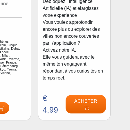
Débloquez l’Intelligence
onnel
Artificielle (IA) et élargissez
votre expérience
Vous voulez approfondir
encore plus ou explorer des
villes non encore couvertes
thènes,
par l\'application ?
rlin, Cinque
fitaine, Dubai,
Activez notre IA.
 Lecce,
, Milan,
Elle vous guidera avec le
ork, Palerme,
péi, Prague,
même ton engageant,
Pétersbourg ,
kyo, Trente,
répondant à vos curiosités en
 Vienne,
temps réel.
€
ACHETER
4,99