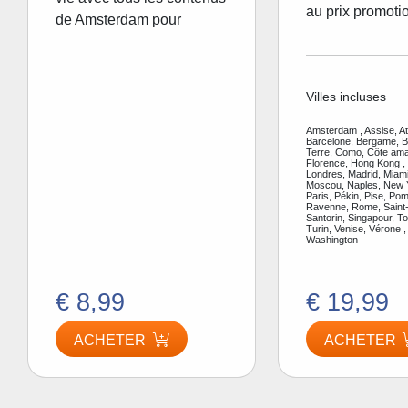
au prix promoti
de Amsterdam pour
Villes incluses
Amsterdam , Assise, A
Barcelone, Bergame, Be
Terre, Como, Côte amal
Florence, Hong Kong ,
Londres, Madrid, Miami
Moscou, Naples, New Y
Paris, Pékin, Pise, Pom
Ravenne, Rome, Saint-
Santorin, Singapour, To
Turin, Venise, Vérone ,
Washington
€ 8,99
€ 19,99
ACHETER
ACHETER