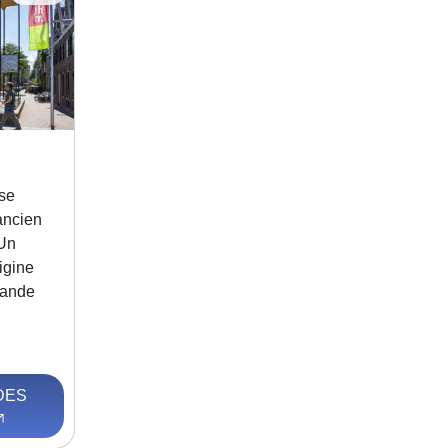
se
ancien
.Un
igine
lande
DES