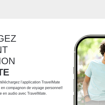
GEZ
NT
ION
TE
 téléchargez l'application TravelMate
ne en compagnon de voyage personnel!
e en audio avec TravelMate.