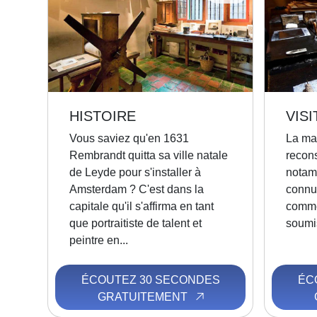
HISTOIRE
VISI
Vous saviez qu'en 1631
La ma
Rembrandt quitta sa ville natale
recons
de Leyde pour s'installer à
notamm
Amsterdam ? C'est dans la
connut
capitale qu'il s'affirma en tant
comme
que portraitiste de talent et
soumis
peintre en...
ÉCOUTEZ 30 SECONDES
ÉC
GRATUITEMENT