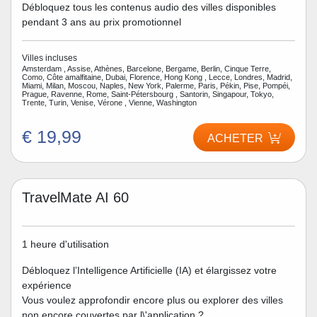
Débloquez tous les contenus audio des villes disponibles
pendant 3 ans au prix promotionnel
Villes incluses
Amsterdam , Assise, Athènes, Barcelone, Bergame, Berlin, Cinque Terre,
Como, Côte amalfitaine, Dubai, Florence, Hong Kong , Lecce, Londres, Madrid,
Miami, Milan, Moscou, Naples, New York, Palerme, Paris, Pékin, Pise, Pompéi,
Prague, Ravenne, Rome, Saint-Pétersbourg , Santorin, Singapour, Tokyo,
Trente, Turin, Venise, Vérone , Vienne, Washington
€ 19,99
ACHETER
TravelMate AI 60
1 heure d'utilisation
Débloquez l’Intelligence Artificielle (IA) et élargissez votre
expérience
Vous voulez approfondir encore plus ou explorer des villes
non encore couvertes par l\'application ?