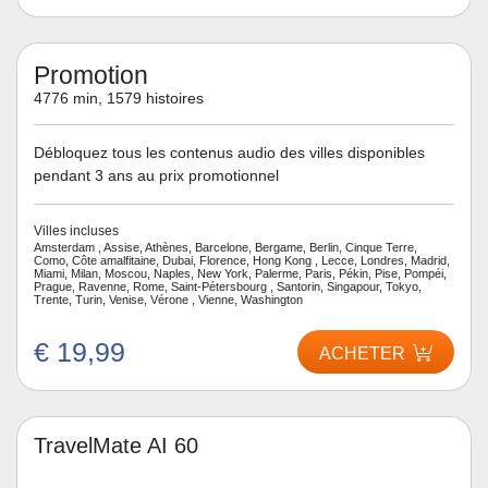
Promotion
4776 min, 1579 histoires
Débloquez tous les contenus audio des villes disponibles
pendant 3 ans au prix promotionnel
Villes incluses
Amsterdam , Assise, Athènes, Barcelone, Bergame, Berlin, Cinque Terre,
Como, Côte amalfitaine, Dubai, Florence, Hong Kong , Lecce, Londres, Madrid,
Miami, Milan, Moscou, Naples, New York, Palerme, Paris, Pékin, Pise, Pompéi,
Prague, Ravenne, Rome, Saint-Pétersbourg , Santorin, Singapour, Tokyo,
Trente, Turin, Venise, Vérone , Vienne, Washington
€ 19,99
ACHETER
TravelMate AI 60