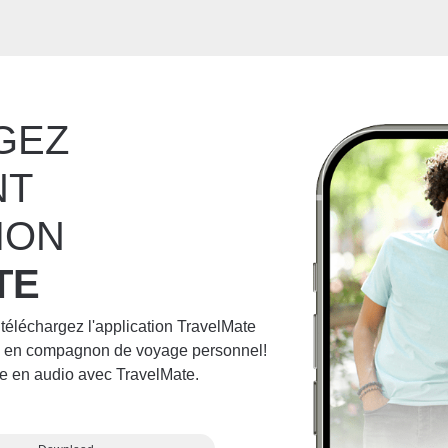
GEZ
NT
ION
TE
 téléchargez l'application TravelMate
ne en compagnon de voyage personnel!
e en audio avec TravelMate.