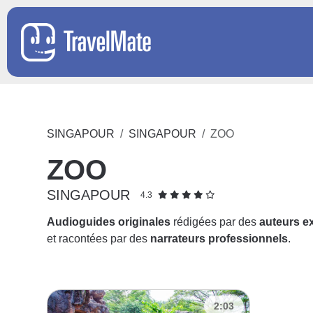
SINGAPOUR
SINGAPOUR
ZOO
ZOO
SINGAPOUR
4.3
Audioguides originales
rédigées par des
auteurs e
et racontées par des
narrateurs professionnels
.
2:03