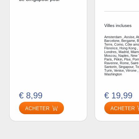
Villes incluses
Amsterdam , Assise, A
Barcelone, Bergame, Be
Terre, Como, Côte amal
Florence, Hong Kong ,
Londres, Madrid, Miami
Moscou, Naples, New Y
Paris, Pékin, Pise, Pom
Ravenne, Rome, Saint-
Santorin, Singapour, To
Turin, Venise, Vérone ,
Washington
€ 8,99
€ 19,99
ACHETER
ACHETER