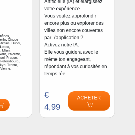
Artificielle (IA) et élargissez
votre expérience
Vous voulez approfondir
encore plus ou explorer des
villes non encore couvertes
thènes,
par l\'application ?
rlin, Cinque
fitaine, Dubai,
Activez notre IA.
 Lecce,
, Milan,
Elle vous guidera avec le
ork, Palerme,
péi, Prague,
même ton engageant,
Pétersbourg ,
kyo, Trente,
répondant à vos curiosités en
 Vienne,
temps réel.
€
ACHETER
4,99