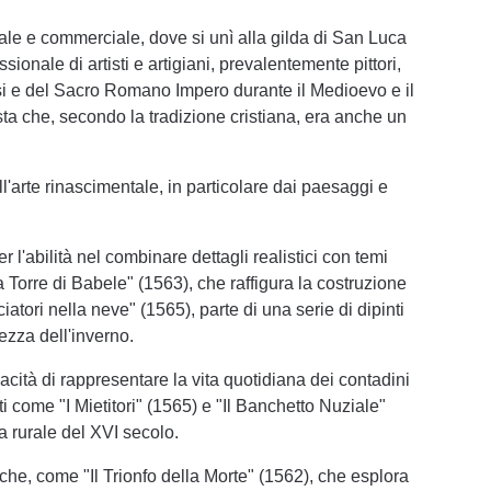
rale e commerciale, dove si unì alla gilda di San Luca
onale di artisti e artigiani, prevalentemente pittori,
assi e del Sacro Romano Impero durante il Medioevo e il
a che, secondo la tradizione cristiana, era anche un
l'arte rinascimentale, in particolare dai paesaggi e
 l'abilità nel combinare dettagli realistici con temi
a Torre di Babele" (1563), che raffigura la costruzione
tori nella neve" (1565), parte di una serie di dipinti
lezza dell'inverno.
pacità di rappresentare la vita quotidiana dei contadini
i come "I Mietitori" (1565) e "Il Banchetto Nuziale"
a rurale del XVI secolo.
che, come "Il Trionfo della Morte" (1562), che esplora