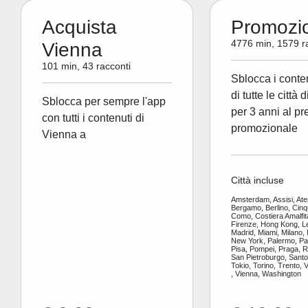
Acquista
Promozi
4776 min, 1579 r
Vienna
101 min, 43 racconti
Sblocca i conte
di tutte le città 
Sblocca per sempre l'app
per 3 anni al pr
con tutti i contenuti di
promozionale
Vienna a
Città incluse
Amsterdam, Assisi, Ate
Bergamo, Berlino, Cinq
Como, Costiera Amalfit
Firenze, Hong Kong, L
Madrid, Miami, Milano,
New York, Palermo, Par
Pisa, Pompei, Praga, 
San Pietroburgo, Santor
Tokio, Torino, Trento, 
, Vienna, Washington