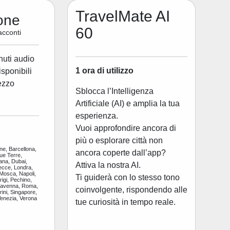
TravelMate AI
one
60
acconti
nuti audio
1 ora di utilizzo
disponibili
ezzo
Sblocca l’Intelligenza
Artificiale (AI) e amplia la tua
esperienza.
Vuoi approfondire ancora di
più o esplorare città non
ne, Barcellona,
ancora coperte dall’app?
ue Terre,
ana, Dubai,
Attiva la nostra AI.
ecce, Londra,
 Mosca, Napoli,
Ti guiderà con lo stesso tono
igi, Pechino,
Ravenna, Roma,
coinvolgente, rispondendo alle
ini, Singapore,
Venezia, Verona
tue curiosità in tempo reale.