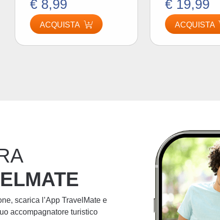
€ 8,99
€ 19,99
ACQUISTA
ACQUISTA
RA
VELMATE
ione, scarica l’App TravelMate e
 tuo accompagnatore turistico