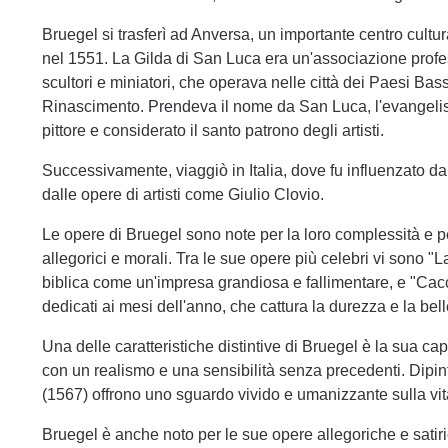
Bruegel si trasferì ad Anversa, un importante centro cultu
nel 1551. La Gilda di San Luca era un'associazione professi
scultori e miniatori, che operava nelle città dei Paesi B
Rinascimento. Prendeva il nome da San Luca, l'evangelist
pittore e considerato il santo patrono degli artisti.
Successivamente, viaggiò in Italia, dove fu influenzato dal
dalle opere di artisti come Giulio Clovio.
Le opere di Bruegel sono note per la loro complessità e per
allegorici e morali. Tra le sue opere più celebri vi sono "L
biblica come un'impresa grandiosa e fallimentare, e "Caccia
dedicati ai mesi dell'anno, che cattura la durezza e la bel
Una delle caratteristiche distintive di Bruegel è la sua ca
con un realismo e una sensibilità senza precedenti. Dipint
(1567) offrono uno sguardo vivido e umanizzante sulla vit
Bruegel è anche noto per le sue opere allegoriche e satiri