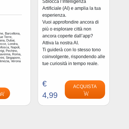
Sblocca l’Intelligenza
Artificiale (AI) e amplia la tua
esperienza.
Vuoi approfondire ancora di
più o esplorare città non
ne, Barcellona,
ancora coperte dall’app?
ue Terre,
ana, Dubai,
Attiva la nostra AI.
ecce, Londra,
 Mosca, Napoli,
Ti guiderà con lo stesso tono
igi, Pechino,
Ravenna, Roma,
coinvolgente, rispondendo alle
ini, Singapore,
Venezia, Verona
tue curiosità in tempo reale.
€
ACQUISTA
4,99