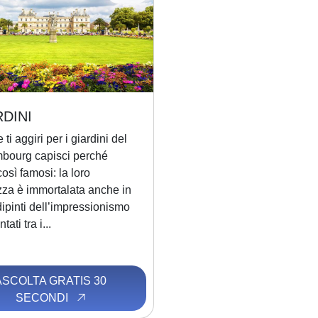
RDINI
 ti aggiri per i giardini del
bourg capisci perché
osì famosi: la loro
zza è immortalata anche in
dipinti dell’impressionismo
ati tra i...
ASCOLTA GRATIS 30
SECONDI