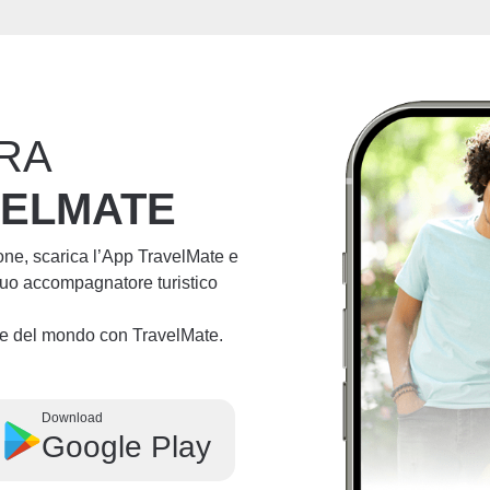
RA
VELMATE
ione, scarica l’App TravelMate e
 tuo accompagnatore turistico
lie del mondo con TravelMate.
Download
Google Play