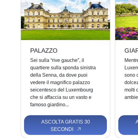
PALAZZO
GIA
Sei sulla “rive gauche”, il
Mentre
quartiere sulla sponda sinistra
Luxem
della Senna, da dove puoi
sono c
vedere il magnifico palazzo
dolce
seicentesco del Luxembourg
molti 
che si affaccia su un vasto e
ambient
famoso giardino...
ASCOLTA GRATIS 30
SECONDI