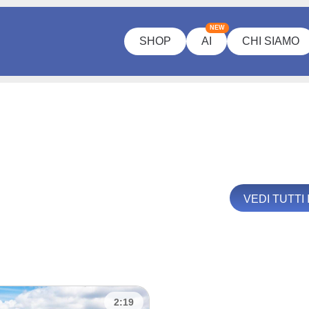
NEW
SHOP
AI
CHI SIAMO
VEDI TUTTI 
2:19