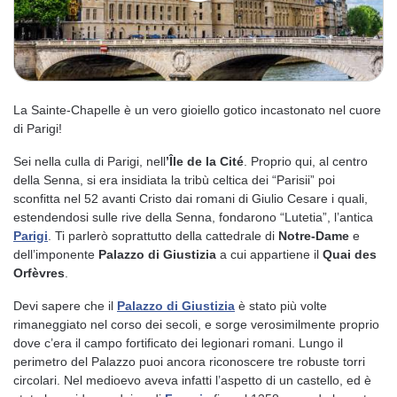
La Sainte-Chapelle è un vero gioiello gotico incastonato nel cuore
di Parigi!
Sei nella culla di Parigi, nell
’Île de la Cité
. Proprio qui, al centro
della Senna, si era insidiata la tribù celtica dei “Parisii” poi
sconfitta nel 52 avanti Cristo dai romani di Giulio Cesare i quali,
estendendosi sulle rive della Senna, fondarono “Lutetia”, l’antica
Parigi
. Ti parlerò soprattutto della cattedrale di
Notre-Dame
e
dell’imponente
Palazzo di Giustizia
a cui appartiene il
Quai des
Orfèvres
.
Devi sapere che il
Palazzo di Giustizia
è stato più volte
rimaneggiato nel corso dei secoli, e sorge verosimilmente proprio
dove c’era il campo fortificato dei legionari romani. Lungo il
perimetro del Palazzo puoi ancora riconoscere tre robuste torri
circolari. Nel medioevo aveva infatti l’aspetto di un castello, ed è