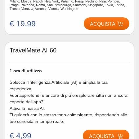
Milano, Mosca, Napoli, New York, Palermo, Parigi, Pechino, Pisa, Pompei,
Praga, Ravenna, Roma, San Pietroburgo, Santorini, Singapore, Tokio, Torino,
Trento, Venezia, Verona , Vienna, Washington
€ 19,99
ACQUISTA
TravelMate AI 60
1 ora di utilizzo
Sblocca l’Intelligenza Artificiale (AI) e amplia la tua
esperienza.
Vuoi approfondire ancora di più o esplorare città non ancora
coperte dall’app?
Attiva la nostra AI.
Ti guiderà con lo stesso tono coinvolgente, rispondendo alle
tue curiosità in tempo reale.
€ 4,99
ACQUISTA