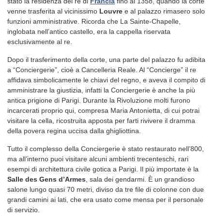
stato la residenza dei re di
Francia
fino al 1358, quando la corte
venne trasferita al vicinissimo
Louvre
e al palazzo rimasero solo
funzioni amministrative. Ricorda che La Sainte-Chapelle,
inglobata nell’antico castello, era la cappella riservata
esclusivamente al re.
Dopo il trasferimento della corte, una parte del palazzo fu adibita
a “Conciergerie”, cioè a Cancelleria Reale. Al “Concierge” il re
affidava simbolicamente le chiavi del regno, e aveva il compito di
amministrare la giustizia, infatti la Conciergerie è anche la più
antica prigione di Parigi. Durante la Rivoluzione molti furono
incarcerati proprio qui, compresa Maria Antonietta, di cui potrai
visitare la cella, ricostruita apposta per farti rivivere il dramma
della povera regina uccisa dalla ghigliottina.
Tutto il complesso della Conciergerie è stato restaurato nell’800,
ma all’interno puoi visitare alcuni ambienti trecenteschi, rari
esempi di architettura civile gotica a Parigi. Il più importate è la
Salle des Gens d’Armes
, sala dei gendarmi. È un grandioso
salone lungo quasi 70 metri, diviso da tre file di colonne con due
grandi camini ai lati, che era usato come mensa per il personale
di servizio.