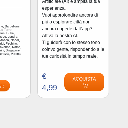
Artificiale (AI) e amplia la tua
esperienza.
Vuoi approfondire ancora di
più o esplorare città non
ne, Barcellona,
ancora coperte dall’app?
ue Terre,
ana, Dubai,
Attiva la nostra AI.
ecce, Londra,
 Mosca, Napoli,
Ti guiderà con lo stesso tono
igi, Pechino,
Ravenna, Roma,
coinvolgente, rispondendo alle
ini, Singapore,
Venezia, Verona
tue curiosità in tempo reale.
€
ACQUISTA
4,99