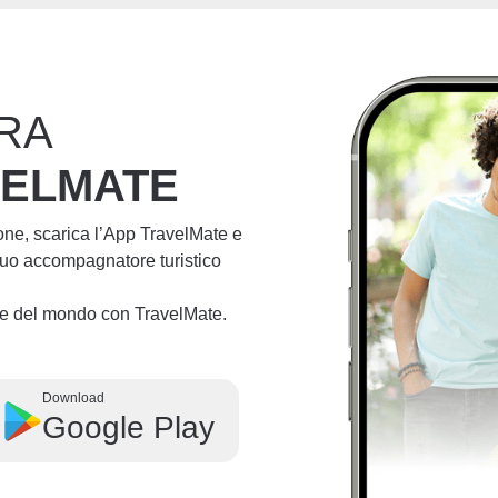
RA
VELMATE
ione, scarica l’App TravelMate e
 tuo accompagnatore turistico
lie del mondo con TravelMate.
Download
Google Play