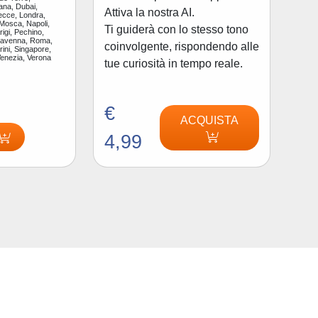
ana, Dubai,
Attiva la nostra AI.
ecce, Londra,
 Mosca, Napoli,
Ti guiderà con lo stesso tono
igi, Pechino,
Ravenna, Roma,
coinvolgente, rispondendo alle
ini, Singapore,
Venezia, Verona
tue curiosità in tempo reale.
€
ACQUISTA
4,99