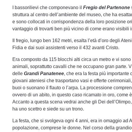
I bassorilievi che componevano il
Fregio del Partenone
struttura al centro dell’ambiente del museo, che ha esatt
e sono collocati in corrispondenza della loro posizione ori
vantaggio di trovarti ben più vicino di come erano visibili i
Il fregio, lungo ben 162 metri, esalta l’età d’oro degli Aten
Fidia e dai suoi assistenti verso il 432 avanti Cristo.
Era composto da 115 blocchi alti circa un metro e vi sono r
animali, soprattutto cavalli che ne occupano gran parte. V
delle
Grandi Panatenee
, che era la festa più importante 
giovani ateniesi che trasportano vasi e offerte cerimoniali,
buoi o suonano il flauto o l’arpa. La processione compren
ovvero di un abito, in questo caso ricamato in oro, come è
Accanto a questa scena vedrai anche gli Dei dell’Olimpo, 
ha uno scettro e siede su un trono.
La festa, che si svolgeva ogni 4 anni, era in omaggio ad Ate
popolazione, comprese le donne. Nel corso della grandio