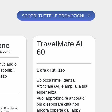
SCOPRI TUTTE LE PROMOZIONI
TravelMate AI
one
60
acconti
nuti audio
1 ora di utilizzo
disponibili
ezzo
Sblocca l’Intelligenza
Artificiale (AI) e amplia la tua
esperienza.
Vuoi approfondire ancora di
più o esplorare città non
ne, Barcellona,
ancora coperte dall’app?
ue Terre,