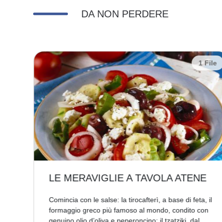
DA NON PERDERE
 File
1 File
LE MERAVIGLIE A TAVOLA ATENE
Comincia con le salse: la tirocafterì, a base di feta, il
er
formaggio greco più famoso al mondo, condito con
lo
genuino olio d’oliva e peperoncino; il tzatziki, dal