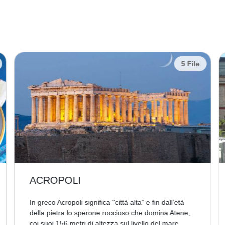
5 File
ACROPOLI
In greco Acropoli significa “città alta” e fin dall’età
della pietra lo sperone roccioso che domina Atene,
coi suoi 156 metri di altezza sul livello del mare,