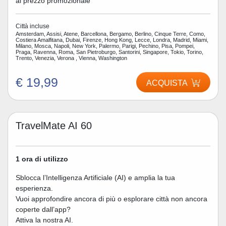
al prezzo promozionale
Città incluse
Amsterdam, Assisi, Atene, Barcellona, Bergamo, Berlino, Cinque Terre, Como,
Costiera Amalfitana, Dubai, Firenze, Hong Kong, Lecce, Londra, Madrid, Miami,
Milano, Mosca, Napoli, New York, Palermo, Parigi, Pechino, Pisa, Pompei,
Praga, Ravenna, Roma, San Pietroburgo, Santorini, Singapore, Tokio, Torino,
Trento, Venezia, Verona , Vienna, Washington
€ 19,99
ACQUISTA
TravelMate AI 60
1 ora di utilizzo
Sblocca l’Intelligenza Artificiale (AI) e amplia la tua
esperienza.
Vuoi approfondire ancora di più o esplorare città non ancora
coperte dall’app?
Attiva la nostra AI.