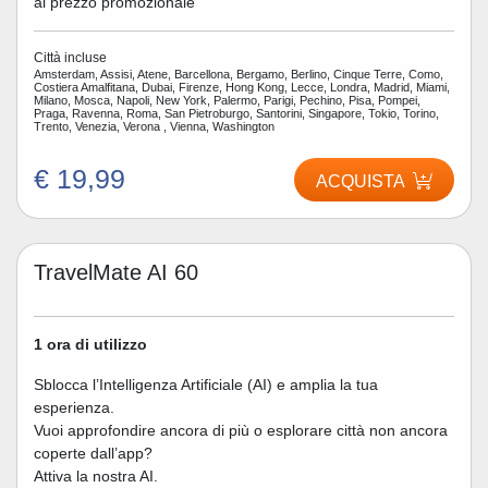
al prezzo promozionale
Città incluse
Amsterdam, Assisi, Atene, Barcellona, Bergamo, Berlino, Cinque Terre, Como,
Costiera Amalfitana, Dubai, Firenze, Hong Kong, Lecce, Londra, Madrid, Miami,
Milano, Mosca, Napoli, New York, Palermo, Parigi, Pechino, Pisa, Pompei,
Praga, Ravenna, Roma, San Pietroburgo, Santorini, Singapore, Tokio, Torino,
Trento, Venezia, Verona , Vienna, Washington
€ 19,99
ACQUISTA
TravelMate AI 60
1 ora di utilizzo
Sblocca l’Intelligenza Artificiale (AI) e amplia la tua
esperienza.
Vuoi approfondire ancora di più o esplorare città non ancora
coperte dall’app?
Attiva la nostra AI.