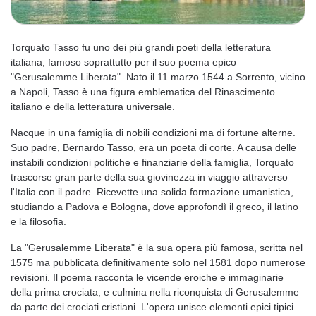
Torquato Tasso fu uno dei più grandi poeti della letteratura
italiana, famoso soprattutto per il suo poema epico
"Gerusalemme Liberata". Nato il 11 marzo 1544 a Sorrento, vicino
a Napoli, Tasso è una figura emblematica del Rinascimento
italiano e della letteratura universale.
Nacque in una famiglia di nobili condizioni ma di fortune alterne.
Suo padre, Bernardo Tasso, era un poeta di corte. A causa delle
instabili condizioni politiche e finanziarie della famiglia, Torquato
trascorse gran parte della sua giovinezza in viaggio attraverso
l'Italia con il padre. Ricevette una solida formazione umanistica,
studiando a Padova e Bologna, dove approfondì il greco, il latino
e la filosofia.
La "Gerusalemme Liberata" è la sua opera più famosa, scritta nel
1575 ma pubblicata definitivamente solo nel 1581 dopo numerose
revisioni. Il poema racconta le vicende eroiche e immaginarie
della prima crociata, e culmina nella riconquista di Gerusalemme
da parte dei crociati cristiani. L'opera unisce elementi epici tipici