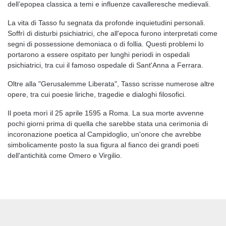
dell’epopea classica a temi e influenze cavalleresche medievali.
La vita di Tasso fu segnata da profonde inquietudini personali.
Soffrì di disturbi psichiatrici, che all'epoca furono interpretati come
segni di possessione demoniaca o di follia. Questi problemi lo
portarono a essere ospitato per lunghi periodi in ospedali
psichiatrici, tra cui il famoso ospedale di Sant'Anna a Ferrara.
Oltre alla "Gerusalemme Liberata", Tasso scrisse numerose altre
opere, tra cui poesie liriche, tragedie e dialoghi filosofici.
Il poeta morì il 25 aprile 1595 a Roma. La sua morte avvenne
pochi giorni prima di quella che sarebbe stata una cerimonia di
incoronazione poetica al Campidoglio, un'onore che avrebbe
simbolicamente posto la sua figura al fianco dei grandi poeti
dell'antichità come Omero e Virgilio.