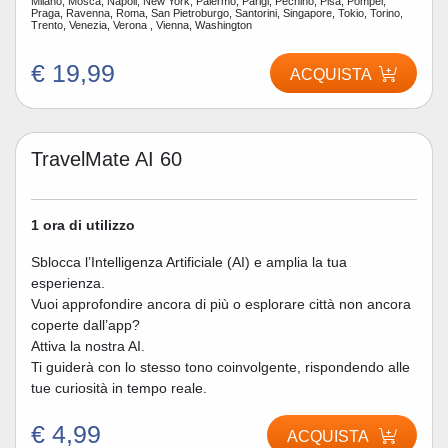
Milano, Mosca, Napoli, New York, Palermo, Parigi, Pechino, Pisa, Pompei,
Praga, Ravenna, Roma, San Pietroburgo, Santorini, Singapore, Tokio, Torino,
Trento, Venezia, Verona , Vienna, Washington
€ 19,99
ACQUISTA
TravelMate AI 60
1 ora di utilizzo
Sblocca l’Intelligenza Artificiale (AI) e amplia la tua
esperienza.
Vuoi approfondire ancora di più o esplorare città non ancora
coperte dall’app?
Attiva la nostra AI.
Ti guiderà con lo stesso tono coinvolgente, rispondendo alle
tue curiosità in tempo reale.
€ 4,99
ACQUISTA