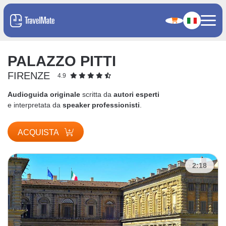
PALAZZO PITTI
FIRENZE
4.9
Audioguida originale
scritta da
autori esperti
e interpretata da
speaker professionisti
.
ACQUISTA
2:18