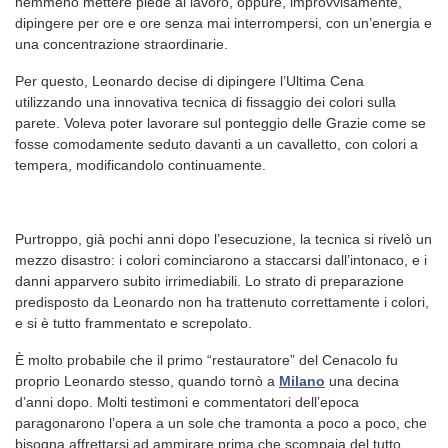
nemmeno mettere piede al lavoro, oppure, improvvisamente,
dipingere per ore e ore senza mai interrompersi, con un’energia e
una concentrazione straordinarie.
Per questo, Leonardo decise di dipingere l’Ultima Cena
utilizzando una innovativa tecnica di fissaggio dei colori sulla
parete. Voleva poter lavorare sul ponteggio delle Grazie come se
fosse comodamente seduto davanti a un cavalletto, con colori a
tempera, modificandolo continuamente.
Purtroppo, già pochi anni dopo l’esecuzione, la tecnica si rivelò un
mezzo disastro: i colori cominciarono a staccarsi dall’intonaco, e i
danni apparvero subito irrimediabili. Lo strato di preparazione
predisposto da Leonardo non ha trattenuto correttamente i colori,
e si è tutto frammentato e screpolato.
È molto probabile che il primo “restauratore” del Cenacolo fu
proprio Leonardo stesso, quando tornò a
Milano
una decina
d’anni dopo. Molti testimoni e commentatori dell’epoca
paragonarono l’opera a un sole che tramonta a poco a poco, che
bisogna affrettarsi ad ammirare prima che scompaia del tutto.