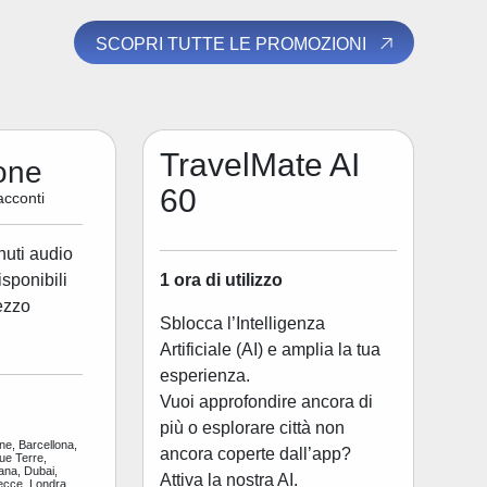
SCOPRI TUTTE LE PROMOZIONI
TravelMate AI
one
60
acconti
nuti audio
1 ora di utilizzo
disponibili
ezzo
Sblocca l’Intelligenza
Artificiale (AI) e amplia la tua
esperienza.
Vuoi approfondire ancora di
più o esplorare città non
ne, Barcellona,
ancora coperte dall’app?
ue Terre,
ana, Dubai,
Attiva la nostra AI.
ecce, Londra,