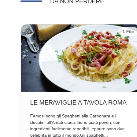
DA NON PERDERE
 File
1 File
LE MERAVIGLIE A TAVOLA ROMA
u
Famosi sono gli Spaghetti alla Carbonara e i
Bucatini all’Amatriciana. Sono piatti poveri, con
ingredienti facilmente reperibili, eppure sono due
celebrità in tutto il mondo.Gli spaghetti...