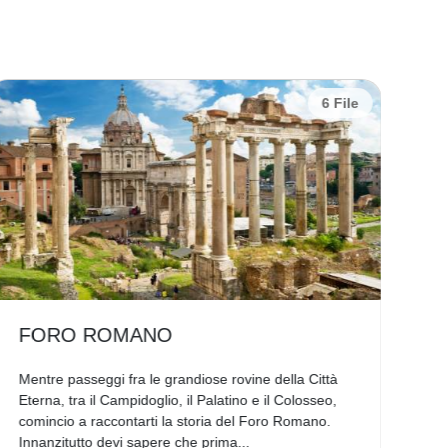
6 File
FORO ROMANO
F
Mentre passeggi fra le grandiose rovine della Città
Se 
Eterna, tra il Campidoglio, il Palatino e il Colosseo,
Imp
comincio a raccontarti la storia del Foro Romano.
Rom
Innanzitutto devi sapere che prima...
cos