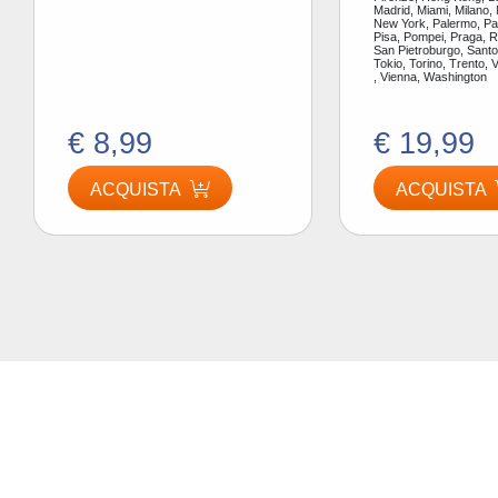
Madrid, Miami, Milano,
New York, Palermo, Par
Pisa, Pompei, Praga, 
San Pietroburgo, Santor
Tokio, Torino, Trento, 
, Vienna, Washington
€ 8,99
€ 19,99
ACQUISTA
ACQUISTA