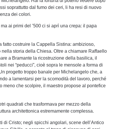
 di Michelangelo. Hai la fortuna di poterlo vedere dopo
si soprattutto dal fumo dei ceri, li ha resi di nuovo
enza dei colori.
 ma ai primi del ’500 ci si aprì una crepa: il papa
a fatto costruire la Cappella Sistina: ambizioso,
 nella storia della Chiesa. Oltre a chiamare Raffaello
re a Bramante la ricostruzione della basilica, il
toli nei “peducci”, cioè sopra le mensole a forma di
. Un progetto troppo banale per Michelangelo che, a
ando a lamentarsi per la scomodità del lavoro, perché
o meno che scolpire, il maestro propose al pontefice
metri quadrati che trasformava per mezzo della
truttura architettonica estremamente complessa.
ti di Cristo; negli spicchi angolari, scene dell’Antico