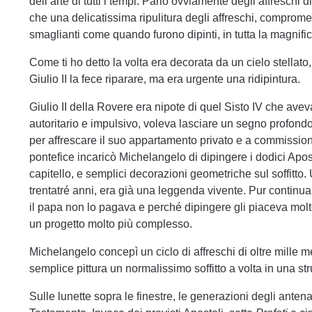
dell’arte di tutti i tempi. Parlo ovviamente degli affreschi
che una delicatissima ripulitura degli affreschi, compromes
smaglianti come quando furono dipinti, in tutta la magnific
Come ti ho detto la volta era decorata da un cielo stellato,
Giulio II la fece riparare, ma era urgente una ridipintura.
Giulio II della Rovere era nipote di quel Sisto IV che avev
autoritario e impulsivo, voleva lasciare un segno profondo
per affrescare il suo appartamento privato e a commissiona
pontefice incaricò Michelangelo di dipingere i dodici Apos
capitello, e semplici decorazioni geometriche sul soffitto
trentatré anni, era già una leggenda vivente. Pur continu
il papa non lo pagava e perché dipingere gli piaceva molt
un progetto molto più complesso.
Michelangelo concepì un ciclo di affreschi di oltre mille 
semplice pittura un normalissimo soffitto a volta in una s
Sulle lunette sopra le finestre, le generazioni degli antena