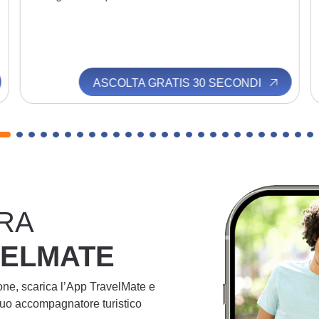
ASCOLTA GRATIS 30 SECONDI
RA
VELMATE
ione, scarica l’App TravelMate e
 tuo accompagnatore turistico