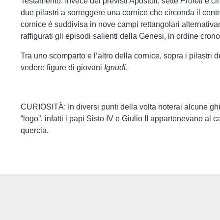
Testamento. Invece dei previsti Apostoli, sette
Profeti
e ci
due pilastri a sorreggere una cornice che circonda il centro
cornice è suddivisa in nove campi rettangolari alternativam
raffigurati gli episodi salienti della Genesi, in ordine cro
Tra uno scomparto e l’altro della cornice, sopra i pilastri 
vedere figure di giovani
Ignudi
.
CURIOSITÀ: In diversi punti della volta noterai alcune gh
“logo”, infatti i papi Sisto IV e Giulio II appartenevano al
quercia.