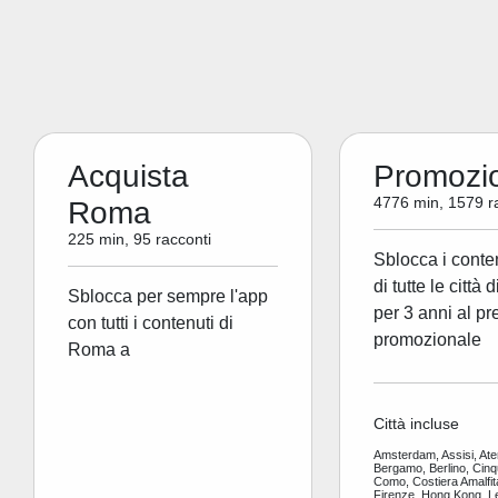
Acquista
Promozi
4776 min, 1579 r
Roma
225 min, 95 racconti
Sblocca i conte
di tutte le città 
Sblocca per sempre l'app
per 3 anni al pr
con tutti i contenuti di
promozionale
Roma a
Città incluse
Amsterdam, Assisi, Ate
Bergamo, Berlino, Cinq
Como, Costiera Amalfit
Firenze, Hong Kong, L