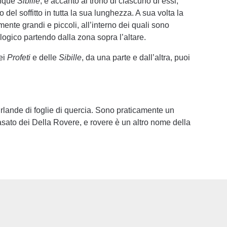
nque
Sibille
, e accanto al trono di ciascuno di essi,
 del soffitto in tutta la sua lunghezza. A sua volta la
ente grandi e piccoli, all’interno dei quali sono
nologico partendo dalla zona sopra l’altare.
dei
Profeti
e delle
Sibille
, da una parte e dall’altra, puoi
irlande di foglie di quercia. Sono praticamente un
 casato dei Della Rovere, e rovere è un altro nome della