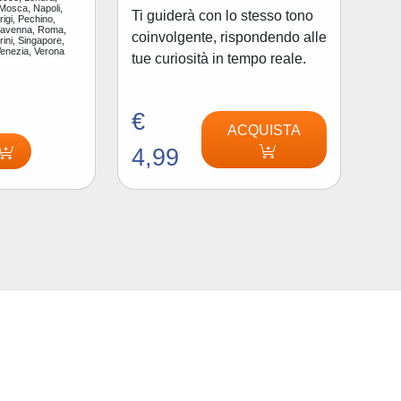
 Mosca, Napoli,
Ti guiderà con lo stesso tono
igi, Pechino,
Ravenna, Roma,
coinvolgente, rispondendo alle
ini, Singapore,
Venezia, Verona
tue curiosità in tempo reale.
€
ACQUISTA
4,99