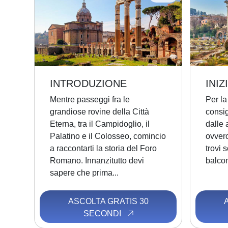
INTRODUZIONE
INI
Mentre passeggi fra le
Per la
grandiose rovine della Città
consig
Eterna, tra il Campidoglio, il
dalle 
Palatino e il Colosseo, comincio
ovvero
a raccontarti la storia del Foro
trovi 
Romano. Innanzitutto devi
balcon
sapere che prima...
ASCOLTA GRATIS 30
SECONDI