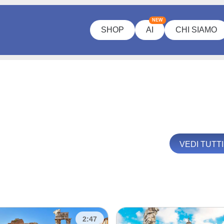
NEW
SHOP
AI
CHI SIAMO
VEDI TUTT
2:47