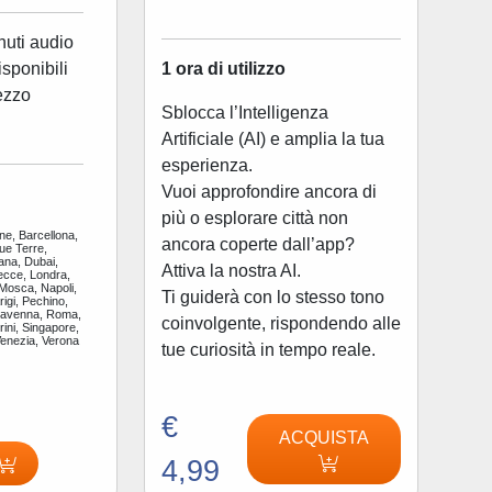
nuti audio
1 ora di utilizzo
disponibili
ezzo
Sblocca l’Intelligenza
Artificiale (AI) e amplia la tua
esperienza.
Vuoi approfondire ancora di
più o esplorare città non
ne, Barcellona,
ancora coperte dall’app?
ue Terre,
ana, Dubai,
Attiva la nostra AI.
ecce, Londra,
 Mosca, Napoli,
Ti guiderà con lo stesso tono
igi, Pechino,
Ravenna, Roma,
coinvolgente, rispondendo alle
ini, Singapore,
Venezia, Verona
tue curiosità in tempo reale.
€
ACQUISTA
4,99