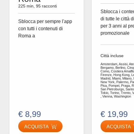
225 min, 95 racconti
Sblocca i conte
di tutte le città 
Sblocca per sempre l'app
per 3 anni al pr
con tutti i contenuti di
promozionale
Roma a
Città incluse
Amsterdam, Assisi, Ate
Bergamo, Berlino, Cinq
Como, Costiera Amalfit
Firenze, Hong Kong, L
Madrid, Miami, Milano,
New York, Palermo, Par
Pisa, Pompei, Praga, 
San Pietroburgo, Santor
Tokio, Torino, Trento, 
, Vienna, Washington
€ 8,99
€ 19,99
ACQUISTA
ACQUISTA