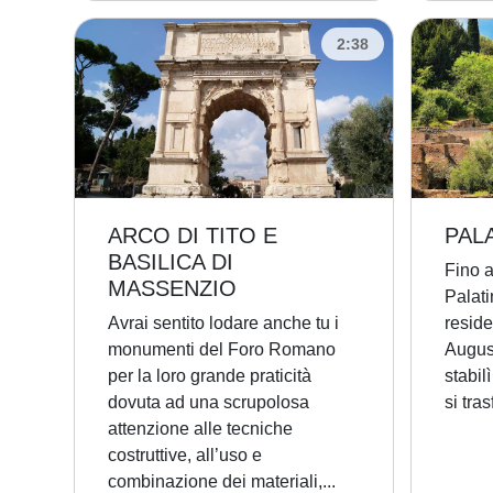
2:38
ARCO DI TITO E
PAL
BASILICA DI
Fino a
MASSENZIO
Palat
Avrai sentito lodare anche tu i
resid
monumenti del Foro Romano
August
per la loro grande praticità
stabil
dovuta ad una scrupolosa
si tra
attenzione alle tecniche
costruttive, all’uso e
combinazione dei materiali,...