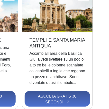
E
TEMPLI E SANTA MARIA
ANTIQUA
a, una
ce e
Accanto all’area della Basilica
umenti
Giulia vedi svettare su un podio
l Foro,
alto tre belle colonne scanalate
nella
coi capitelli a foglie che reggono
un pezzo di architrave. Sono
diventate quasi il simbolo...
0
ASCOLTA GRATIS 30
SECONDI