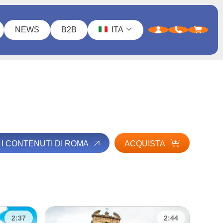
NEWS
B2B
ITA
I I CONTENUTI DI ROMA
ACQUISTA
2:37
2:44