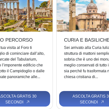
ZIO PERCORSO
CURIA E BASILICH
 tua visita al Foro ti
Sei arrivato alla Curia Iuli
lio di cominciare dall’alto,
struttura di mattoni sempli
arcate del Tabularium,
sobria che è uno dei mon
 l’imponente edificio che
meglio conservati di tutto i
sotto il Campidoglio o dalle
sia perché fu trasformata 
ate panoramiche alle...
chiesa cristiana di...
ASCOLTA GRATIS 30
ASCOLTA GRATIS 3
SECONDI
SECONDI