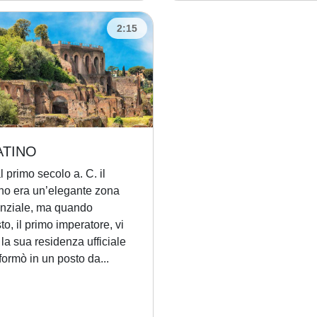
2:15
ATINO
l primo secolo a. C. il
ino era un’elegante zona
enziale, ma quando
o, il primo imperatore, vi
ì la sua residenza ufficiale
sformò in un posto da...