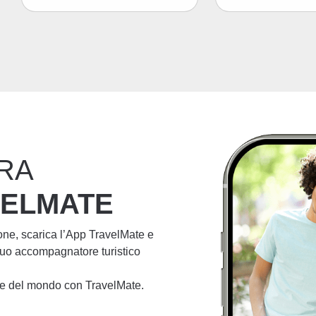
RA
VELMATE
ione, scarica l’App TravelMate e
 tuo accompagnatore turistico
lie del mondo con TravelMate.