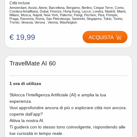
Città incluse
Amsterdam, Assisi, Atene, Barcellona, Bergamo, Berlino, Cinque Terre, Como,
Costiera Amalfitana, Dubai, Firenze, Hong Kong, Lecce, Londra, Madrid, Miami,
Milano, Mosca, Napoli, New York, Palermo, Parigi, Pechino, Pisa, Pompei,
Praga, Ravenna, Roma, San Pietroburgo, Santorini, Singapore, Tokio, Torino,
Trento, Venezia, Verona , Vienna, Washington
€ 19,99
ACQUISTA
TravelMate AI 60
1 ora di utilizzo
Sblocca l’Intelligenza Artificiale (AI) e amplia la tua
esperienza.
Vuoi approfondire ancora di più o esplorare città non ancora
coperte dall’app?
Attiva la nostra AI.
Ti guiderà con lo stesso tono coinvolgente, rispondendo alle
tue curiosità in tempo reale.