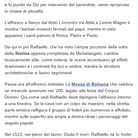
e fu punito da Dio per intervento del sacerdote, viene riproposta
in chiave di attualità.
L’affresco a fianco dal titolo
L’incontro tra Attila e Leone Magno
ti
mostra i barbari invasori fermati dal papa, mentre in cielo
appaiono i santi patroni di Roma, Pietro e Paolo.
Da qui in poi Raffaello, che ha visto l’ampia porzione della volta
della
Sistina
appena completata da Michelangelo, cambia
bruscamente stile: come noterai, le scene accentuano gli effetti
drammatici e i contrasti fra luci e ombre, mentre le strutture
architettoniche si fanno opprimenti.
Passa ora all’affresco intitolato La
Messa di Bolsena
che celebra
un miracolo avvenuto nel ‘200, legato alla festa del Corpus
Domini. Qui come vedi Raffaello deve dipingere l’affresco intorno
a una finestra. Se la cava con un colpo da maestro: nella stretta
parte sinistra raffigura il gruppo di fedeli più numeroso e affollato,
mentre sulle superfici più ampie a destra ritrae i personaggi del
seguito papale.
Nel 1513, nel pieno dei lavori, Giulio II morì: Raffaello ne fu molto