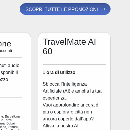
SCOPRI TUTTE LE PROMOZIONI
TravelMate AI
one
60
acconti
nuti audio
1 ora di utilizzo
disponibili
ezzo
Sblocca l’Intelligenza
Artificiale (AI) e amplia la tua
esperienza.
Vuoi approfondire ancora di
più o esplorare città non
ne, Barcellona,
ancora coperte dall’app?
ue Terre,
ana, Dubai,
Attiva la nostra AI.
ecce, Londra,