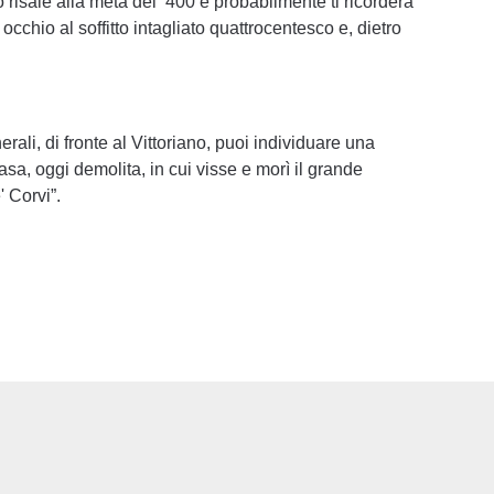
to risale alla metà del ‘400 e probabilmente ti ricorderà
 occhio al soffitto intagliato quattrocentesco e, dietro
li, di fronte al Vittoriano, puoi individuare una
sa, oggi demolita, in cui visse e morì il grande
 Corvi”.