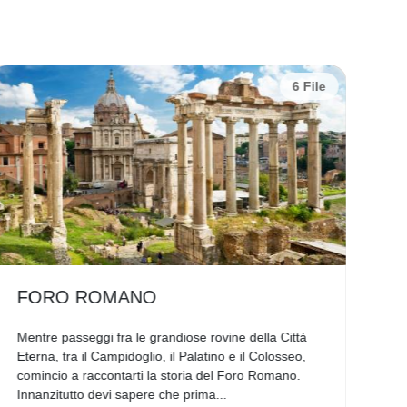
6 File
FORO ROMANO
F
Mentre passeggi fra le grandiose rovine della Città
Se 
Eterna, tra il Campidoglio, il Palatino e il Colosseo,
Imp
comincio a raccontarti la storia del Foro Romano.
Rom
Innanzitutto devi sapere che prima...
cos