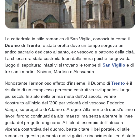
La cattedrale in stile romanico di San Vigilio, conosciuta come il
Duomo di Trento
, è stata eretta dove un tempo sorgeva un
antico sacrario dedicato al santo, ex vescovo e patrono della città.
La chiesa era stata costruita fuori dalle mura poiché fungeva da
luogo di sepoltura: infatti vi si trovano le tombe di
San Vigilio
e di
tre santi martiri, Sisinno, Martirio e Alessandro.
Nonostante l’armonioso effetto d’insieme, il Duomo di
Trento
è il
risultato di un complesso percorso costruttivo sviluppatosi lungo
più secoli. Iniziato nella prima metà dell’XI secolo, venne
ricostruito all’inizio del ‘200 per volontà del vescovo Federico
Vanga, su progetto di Adamo d’Arogno. Alla morte di quest’ultimo i
lavori furono continuati da altri maestri ma senza alterare le linee
guida del progetto originario. A titolo di esempio dell’intricata
vicenda costruttiva del duomo, basta citare il bel portale, di stile
romanico: questo presenta motivi gotici e rinascimentali ed è stato