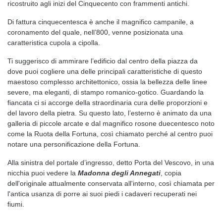
ricostruito agli inizi del Cinquecento con frammenti antichi.
Di fattura cinquecentesca è anche il magnifico campanile, a
coronamento del quale, nell’800, venne posizionata una
caratteristica cupola a cipolla.
Ti suggerisco di ammirare l’edificio dal centro della piazza da
dove puoi cogliere una delle principali caratteristiche di questo
maestoso complesso architettonico, ossia la bellezza delle linee
severe, ma eleganti, di stampo romanico-gotico. Guardando la
fiancata ci si accorge della straordinaria cura delle proporzioni e
del lavoro della pietra. Su questo lato, l’esterno è animato da una
galleria di piccole arcate e dal magnifico rosone duecentesco noto
come la Ruota della Fortuna, così chiamato perché al centro puoi
notare una personificazione della Fortuna.
Alla sinistra del portale d’ingresso, detto Porta del Vescovo, in una
nicchia puoi vedere la
Madonna degli Annegati
, copia
dell'originale attualmente conservata all'interno, così chiamata per
l'antica usanza di porre ai suoi piedi i cadaveri recuperati nei
fiumi.