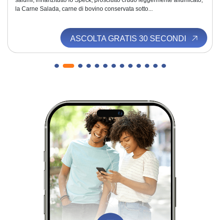
salumi; innanzitutto lo Speck, prosciutto crudo leggermente affumicato,
la Carne Salada, carne di bovino conservata sotto...
ASCOLTA GRATIS 30 SECONDI