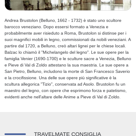
Andrea Brustolon (Belluno, 1662 - 1732) è stato uno scultore
barocco veneziano. Dopo essersi formato a Venezia e
probabilmente aver risieduto a Roma, Brustolon si distinse per i
suoi magnifici mobili in legno, commissionati da nobili veneziani. A
partire dal 1720, a Belluno, creò altari lignei per le chiese locali.
Balzac lo chiamò il "Michelangelo del legno". Le sue opere per la
famiglia Venier (1690-1700) e le sculture sacre a Venezia, Belluno
e Pieve di Val di Zoldo attestano la sua maestria. Le sue opere a
San Pietro, Belluno, includono la morte di San Francesco Saverio
e la crocifissione. Una delle sue opere più significative è la
scultura allegorica "Tizio", conservata ad Asolo. Brustolon fu un
maestro del legno, con opere che esprimono forza e patetismo,
evidenti anche nell'altare delle Anime a Pieve di Val di Zoldo.
TRAVELMATE CONSIGLIA