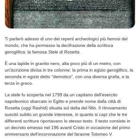
Ti parlerò adesso di uno dei reperti archeologici più famosi del
mondo, che ha permesso la decifrazione della scrittura
geroglifica: la famosa
Stele di Rosetta
.
È una lapide in granito nero, alta poco più di un metro, con
un’iscrizione divisa in tre colonne: la prima in egizio geroglifico, la
seconda in egizio detto “demotico”, con una diversa grafia, e la
terza in greco.
La stele fu scoperta nel 1799 da un capitano dell’esercito
napoleonico sbarcato in Egitto e prende nome dalla città di
Rosetta (oggi Rashid) situata sul delta del Nilo. Il ritrovamento
suscitò subito un grande interesse, in quanto si capì che le tre
differenti scritture riportavano lo stesso testo. Il testo consiste in
un decreto emesso nel 196 avanti Cristo in occasione del primo
anniversario dell’incoronazione del faraone Tolomeo V.