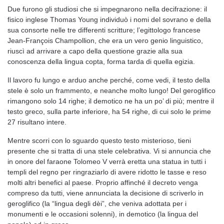
Due furono gli studiosi che si impegnarono nella decifrazione: il
fisico inglese Thomas Young individuò i nomi del sovrano e della
sua consorte nelle tre differenti scritture; l’egittologo francese
Jean-François Champollion, che era un vero genio linguistico,
riuscì ad arrivare a capo della questione grazie alla sua
conoscenza della lingua copta, forma tarda di quella egizia.
Il lavoro fu lungo e arduo anche perché, come vedi, il testo della
stele è solo un frammento, e neanche molto lungo! Del geroglifico
rimangono solo 14 righe; il demotico ne ha un po’ di più; mentre il
testo greco, sulla parte inferiore, ha 54 righe, di cui solo le prime
27 risultano intere.
Mentre scorri con lo sguardo questo testo misterioso, tieni
presente che si tratta di una stele celebrativa. Vi si annuncia che
in onore del faraone Tolomeo V verrà eretta una statua in tutti i
templi del regno per ringraziarlo di avere ridotto le tasse e reso
molti altri benefici al paese. Proprio affinché il decreto venga
compreso da tutti, viene annunciata la decisione di scriverlo in
geroglifico (la “lingua degli dèi”, che veniva adottata per i
monumenti e le occasioni solenni), in demotico (la lingua del