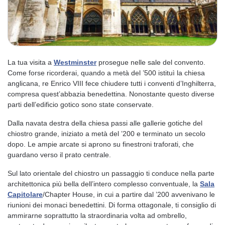
La tua visita a
Westminster
prosegue nelle sale del convento.
Come forse ricorderai, quando a metà del ’500 istituì la chiesa
anglicana, re Enrico VIII fece chiudere tutti i conventi d’Inghilterra,
compresa quest’abbazia benedettina. Nonostante questo diverse
parti dell’edificio gotico sono state conservate.
Dalla navata destra della chiesa passi alle gallerie gotiche del
chiostro grande, iniziato a metà del ’200 e terminato un secolo
dopo. Le ampie arcate si aprono su finestroni traforati, che
guardano verso il prato centrale.
Sul lato orientale del chiostro un passaggio ti conduce nella parte
architettonica più bella dell’intero complesso conventuale, la
Sala
Capitolare
/Chapter House, in cui a partire dal ’200 avvenivano le
riunioni dei monaci benedettini. Di forma ottagonale, ti consiglio di
ammirarne soprattutto la straordinaria volta ad ombrello,