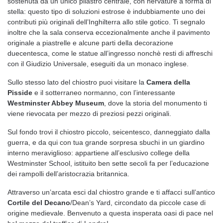
sostenuta da un unico pilastro centrale, con nervature a forma di
stella: questo tipo di soluzioni estrose è indubbiamente uno dei
contributi più originali dell’Inghilterra allo stile gotico. Ti segnalo
inoltre che la sala conserva eccezionalmente anche il pavimento
originale a piastrelle e alcune parti della decorazione
duecentesca, come le statue all’ingresso nonchè resti di affreschi
con il Giudizio Universale, eseguiti da un monaco inglese.
Sullo stesso lato del chiostro puoi visitare la
Camera della
Pisside
e il sotterraneo normanno, con l’interessante
Westminster Abbey Museum
, dove la storia del monumento ti
viene rievocata per mezzo di preziosi pezzi originali.
Sul fondo trovi il chiostro piccolo, seicentesco, danneggiato dalla
guerra, e da qui con tua grande sorpresa sbuchi in un giardino
interno meraviglioso: appartiene all’esclusivo college della
Westminster School, istituito ben sette secoli fa per l’educazione
dei rampolli dell’aristocrazia britannica.
Attraverso un’arcata esci dal chiostro grande e ti affacci sull’antico
Cortile del Decano
/Dean’s Yard, circondato da piccole case di
origine medievale. Benvenuto a questa insperata oasi di pace nel