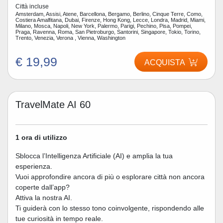
Città incluse
Amsterdam, Assisi, Atene, Barcellona, Bergamo, Berlino, Cinque Terre, Como,
Costiera Amalfitana, Dubai, Firenze, Hong Kong, Lecce, Londra, Madrid, Miami,
Milano, Mosca, Napoli, New York, Palermo, Parigi, Pechino, Pisa, Pompei,
Praga, Ravenna, Roma, San Pietroburgo, Santorini, Singapore, Tokio, Torino,
Trento, Venezia, Verona , Vienna, Washington
€ 19,99
ACQUISTA
TravelMate AI 60
1 ora di utilizzo
Sblocca l’Intelligenza Artificiale (AI) e amplia la tua
esperienza.
Vuoi approfondire ancora di più o esplorare città non ancora
coperte dall’app?
Attiva la nostra AI.
Ti guiderà con lo stesso tono coinvolgente, rispondendo alle
tue curiosità in tempo reale.