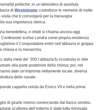
ersonalità politiche: in un’atmosfera di assoluta
bazia di
Westminster
custodisce le memorie di molte
visita che ti coinvolgerà per la meraviglia
lla sua importanza storica.
ia benedettina, e infatti si chiama ancora oggi
il Confessore scelse Londra come propria residenza
 Guglielmo il Conquistatore entrò nell’abbazia in groppa
la chiesa e la monarchia.
 dalla metà del ’200 l’abbazia fu ricostruita in stile
orare alla parte posteriore della chiesa; poi, nel
e hanno dato un’impronta nettamente locale, diversa
struttura delle navate.
 grande cappella voluta da Enrico VII e nella prima
glio di girarle intorno cominciando dal fianco sinistro,
zione scultorea dell’esterno è stata tutta rinnovata