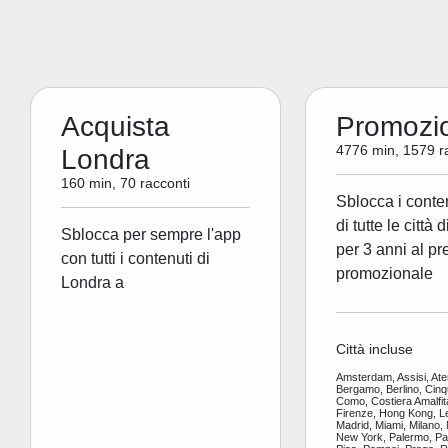
Acquista
Promozi
4776 min, 1579 r
Londra
160 min, 70 racconti
Sblocca i conte
di tutte le città 
Sblocca per sempre l'app
per 3 anni al pr
con tutti i contenuti di
promozionale
Londra a
Città incluse
Amsterdam, Assisi, Ate
Bergamo, Berlino, Cinq
Como, Costiera Amalfit
Firenze, Hong Kong, L
Madrid, Miami, Milano,
New York, Palermo, Par