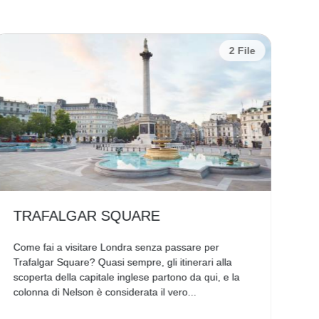
2 File
TRAFALGAR SQUARE
H
Come fai a visitare Londra senza passare per
Sei
Trafalgar Square? Quasi sempre, gli itinerari alla
neo
scoperta della capitale inglese partono da qui, e la
che
colonna di Nelson è considerata il vero...
gra