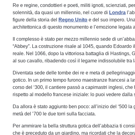
Re e regine, condottieri e poeti, militi ignoti, scienziati, p
solennità, da quasi un millennio, nel cuore di
Londra
l’ab
figure della storia del
Regno Unito
e del suo impero. Una 
architettonica di questo monumento e l’emozione legata a
Il complesso è stato per mezzo millennio sede di un’abbaz
“Abbey”. La costruzione risale al 1045, quando Edoardo 
reale. Nel 1066, dopo la vittoriosa battaglia di Hastings,
al suo cavallo, ribadendo così il legame indissolubile tra 
Diventata sede delle tombe dei re e meta di pellegrinaggio,
gotico. In un primo tempo furono maestranze francesi a lav
corso del ‘300, il cantiere passò a capimastri inglesi, ch
rispetto al modello francese iniziale: lo puoi vedere dalla 
Da allora è stato aggiunto ben poco: all’inizio del ‘500 la
metà del ’700 le due torri sulla facciata.
Per ammirare la bella struttura gotica dell’abbazia ti consi
che è preceduto da un giardino, ma ricordati che la decora