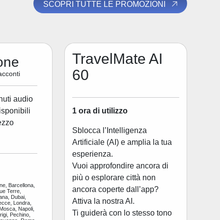
SCOPRI TUTTE LE PROMOZIONI
TravelMate AI
one
60
acconti
nuti audio
1 ora di utilizzo
disponibili
ezzo
Sblocca l’Intelligenza
Artificiale (AI) e amplia la tua
esperienza.
Vuoi approfondire ancora di
più o esplorare città non
ne, Barcellona,
ancora coperte dall’app?
ue Terre,
ana, Dubai,
Attiva la nostra AI.
ecce, Londra,
 Mosca, Napoli,
Ti guiderà con lo stesso tono
igi, Pechino,