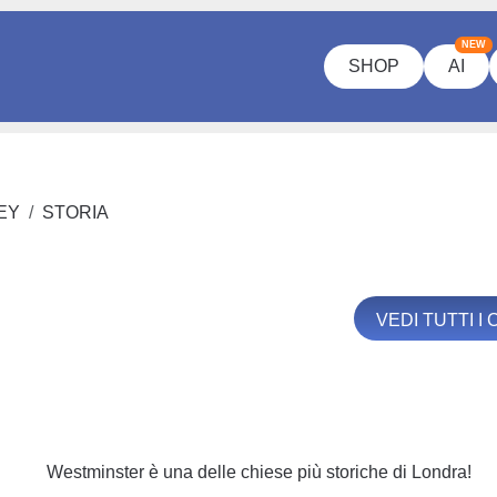
NEW
SHOP
AI
EY
STORIA
VEDI TUTTI I
Westminster è una delle chiese più storiche di Londra!