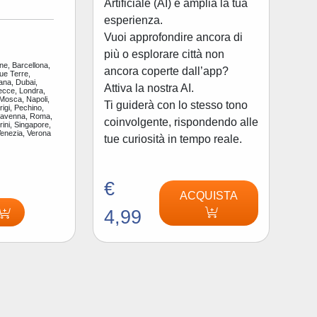
Artificiale (AI) e amplia la tua
esperienza.
Vuoi approfondire ancora di
più o esplorare città non
ne, Barcellona,
ancora coperte dall’app?
ue Terre,
ana, Dubai,
Attiva la nostra AI.
ecce, Londra,
 Mosca, Napoli,
Ti guiderà con lo stesso tono
igi, Pechino,
Ravenna, Roma,
coinvolgente, rispondendo alle
ini, Singapore,
Venezia, Verona
tue curiosità in tempo reale.
€
ACQUISTA
4,99