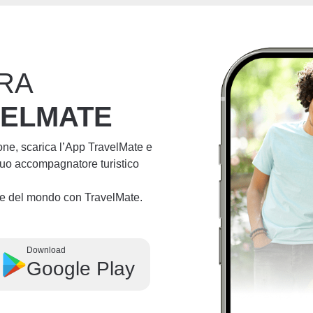
RA
VELMATE
ione, scarica l’App TravelMate e
 tuo accompagnatore turistico
lie del mondo con TravelMate.
Download
Google Play