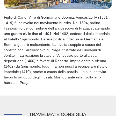
Figlio di Carlo IV, re di Germania e Boemia, Venceslao IV (1361–
1419) fu coinvolto nel movimento hussita. Nel 1394, ordinò
l'assassinio del consigliere dell'arcivescovo di Praga, scatenando
una guerra civile fino al 1404. Nel 1402, cedette il titolo imperiale
al fratello Sigismondo. La sua politica indecisa in Germania e
Boemia generò malcontento. La rivolta scoppiò a causa del
conflitto con l'arcivescovo di Praga, frustrato da Giovanni di
Jenštein. La reazione brutale di Venceslao portò alla sua
deposizione (1400) a favore di Roberto. Imprigionato a Vienna
(1402) da Sigismondo, fuggì ma non riuscì a recuperare il titolo
imperiale (1410), anche a causa della paralisi. La sua inattività
favorì lo sviluppo degli hussiti. Morì durante una rivolta anti-
hussita a Praga.
TRAVELMATE CONSIGLIA