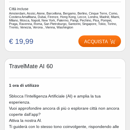
Città incluse
Amsterdam, Assisi, Atene, Barcellona, Bergamo, Berlino, Cinque Terre, Como,
Costiera Amalfitana, Dubai, Firenze, Hong Kong, Lecce, Londra, Madrid, Miami,
Milano, Mosca, Napoli, New York, Palermo, Parigi, Pechino, Pisa, Pompei,
Praga, Ravenna, Roma, San Pietroburgo, Santorini, Singapore, Tokio, Torino,
Trento, Venezia, Verona , Vienna, Washington
€ 19,99
ACQUISTA
TravelMate AI 60
1 ora di utilizzo
Sblocca l’Intelligenza Artificiale (AI) e amplia la tua
esperienza.
Vuoi approfondire ancora di più o esplorare città non ancora
coperte dall’app?
Attiva la nostra AI.
Ti guiderà con lo stesso tono coinvolgente, rispondendo alle