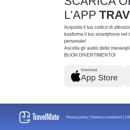
SCARICA O
L'APP
TRA
Acquista il tuo codice di attivaz
trasforma il tuo smartphone nel
personale!
Ascolta gli audio delle meravig
BUON DIVERTIMENTO!
Download
App Store
Privacy policy
|
Termini e condizioni
|
CR