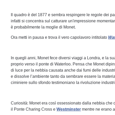
Il quadro è del 1877 e sembra respingere le regole dei paesa
infatti si concentra sul catturare un'impressione momenta
è probabilmente la moglie di Monet.
Ora metti in pausa e trova il vero capolavoro intitolato
Wat
In quegli anni, Monet fece diversi viaggi a Londra, e la s
proprio verso il ponte di Waterloo. Pensa che Monet dipi
di luce per la nebbia causata anche dai fumi delle industr
e dissolve l’ambiente tanto da sembrare essere la materia
ciminiere sullo sfondo testimoniano la rivoluzione industria
Curiosità: Monet era così ossessionato dalla nebbia che dip
il Ponte Charing Cross e
Westminster
mentre ne erano av