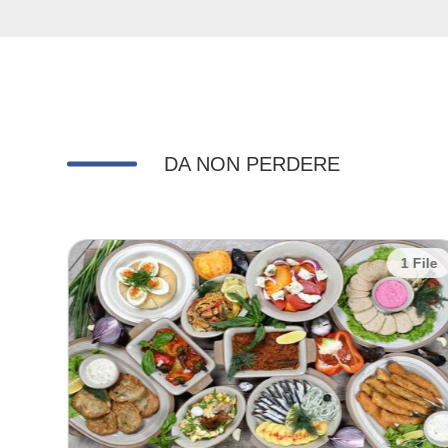
DA NON PERDERE
 File
1 File