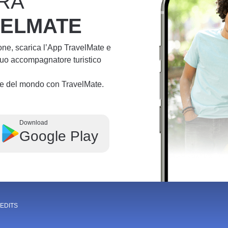
RA
VELMATE
ione, scarica l’App TravelMate e
 tuo accompagnatore turistico
lie del mondo con TravelMate.
Download
Google Play
EDITS