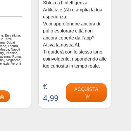
Sblocca l’Intelligenza
Artificiale (AI) e amplia la tua
esperienza.
Vuoi approfondire ancora di
più o esplorare città non
ne, Barcellona,
ancora coperte dall’app?
ue Terre,
ana, Dubai,
Attiva la nostra AI.
ecce, Londra,
 Mosca, Napoli,
Ti guiderà con lo stesso tono
igi, Pechino,
Ravenna, Roma,
coinvolgente, rispondendo alle
ini, Singapore,
Venezia, Verona
tue curiosità in tempo reale.
€
ACQUISTA
4,99