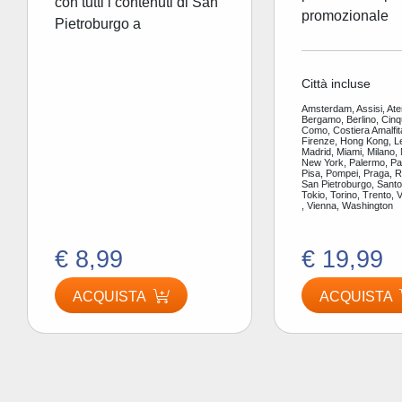
con tutti i contenuti di San
promozionale
Pietroburgo a
Città incluse
Amsterdam, Assisi, Ate
Bergamo, Berlino, Cinq
Como, Costiera Amalfit
Firenze, Hong Kong, L
Madrid, Miami, Milano,
New York, Palermo, Par
Pisa, Pompei, Praga, 
San Pietroburgo, Santor
Tokio, Torino, Trento, 
, Vienna, Washington
€ 8,99
€ 19,99
ACQUISTA
ACQUISTA