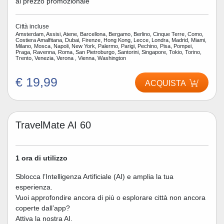
al prezzo promozionale
Città incluse
Amsterdam, Assisi, Atene, Barcellona, Bergamo, Berlino, Cinque Terre, Como,
Costiera Amalfitana, Dubai, Firenze, Hong Kong, Lecce, Londra, Madrid, Miami,
Milano, Mosca, Napoli, New York, Palermo, Parigi, Pechino, Pisa, Pompei,
Praga, Ravenna, Roma, San Pietroburgo, Santorini, Singapore, Tokio, Torino,
Trento, Venezia, Verona , Vienna, Washington
€ 19,99
ACQUISTA
TravelMate AI 60
1 ora di utilizzo
Sblocca l’Intelligenza Artificiale (AI) e amplia la tua
esperienza.
Vuoi approfondire ancora di più o esplorare città non ancora
coperte dall’app?
Attiva la nostra AI.