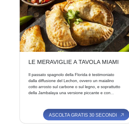
I
LINCOLN ROAD
È la strada di Miami Beach per eccellenza. Qui si
viene per vedere ed essere visti. È la grande
to
passerella pedonale della città e si sviluppa tra Alton
Road e Washington...
I
ASCOLTA GRATIS 30 SECONDI