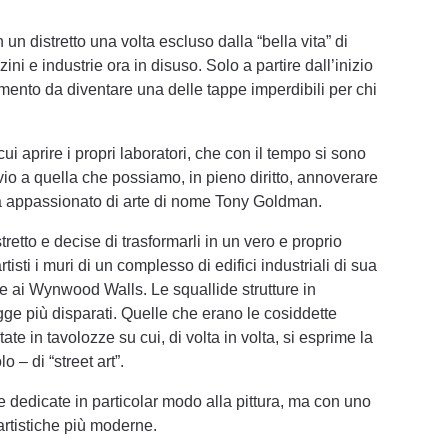
n un distretto una volta escluso dalla “bella vita” di
ni e industrie ora in disuso. Solo a partire dall’inizio
mento da diventare una delle tappe imperdibili per chi
cui aprire i propri laboratori, che con il tempo si sono
vvio a quella che possiamo, in pieno diritto, annoverare
sta appassionato di arte di nome Tony Goldman.
retto e decise di trasformarli in un vero e proprio
isti i muri di un complesso di edifici industriali di sua
ne ai Wynwood Walls. Le squallide strutture in
ogge più disparati. Quelle che erano le cosiddette
te in tavolozze su cui, di volta in volta, si esprime la
o – di “street art”.
e dedicate in particolar modo alla pittura, ma con uno
artistiche più moderne.