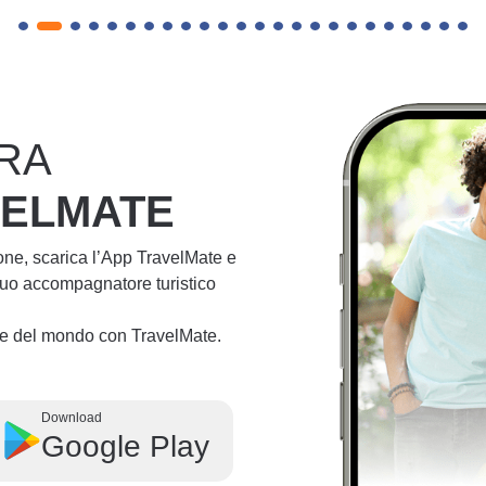
RA
VELMATE
ione, scarica l’App TravelMate e
 tuo accompagnatore turistico
lie del mondo con TravelMate.
Download
Google Play