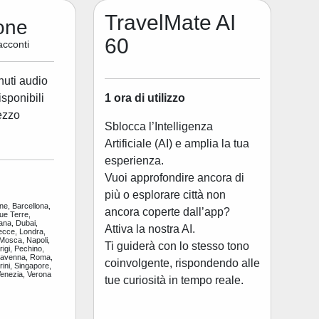
TravelMate AI
one
60
acconti
nuti audio
1 ora di utilizzo
disponibili
ezzo
Sblocca l’Intelligenza
Artificiale (AI) e amplia la tua
esperienza.
Vuoi approfondire ancora di
più o esplorare città non
ne, Barcellona,
ancora coperte dall’app?
ue Terre,
ana, Dubai,
Attiva la nostra AI.
ecce, Londra,
 Mosca, Napoli,
Ti guiderà con lo stesso tono
igi, Pechino,
Ravenna, Roma,
coinvolgente, rispondendo alle
ini, Singapore,
Venezia, Verona
tue curiosità in tempo reale.