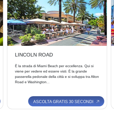
OCEAN DRIVE
Ti trovi proprio nel cuore del più celebre distretto
della municipalità di Miami Beach, al centro
dell’instancabile vita notturna cittadina. Attorno a te
puoi vedere splendide...
ASCOLTA GRATIS 30 SECONDI