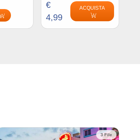
€
ACQUISTA
4,99
1 File