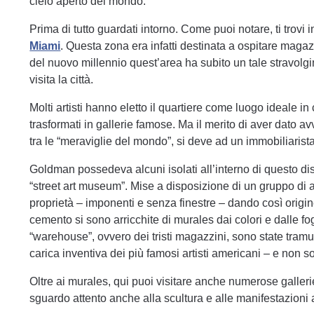
cielo aperto del mondo.
Prima di tutto guardati intorno. Come puoi notare, ti trovi i
Miami
. Questa zona era infatti destinata a ospitare magazzi
del nuovo millennio quest’area ha subito un tale stravolgi
visita la città.
Molti artisti hanno eletto il quartiere come luogo ideale in 
trasformati in gallerie famose. Ma il merito di aver dato a
tra le “meraviglie del mondo”, si deve ad un immobiliari
Goldman possedeva alcuni isolati all’interno di questo dist
“street art museum”. Mise a disposizione di un gruppo di art
proprietà – imponenti e senza finestre – dando così origi
cemento si sono arricchite di murales dai colori e dalle f
“warehouse”, ovvero dei tristi magazzini, sono state tramuta
carica inventiva dei più famosi artisti americani – e non sol
Oltre ai murales, qui puoi visitare anche numerose galleri
sguardo attento anche alla scultura e alle manifestazioni 