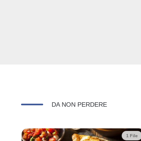
DA NON PERDERE
 File
1 File