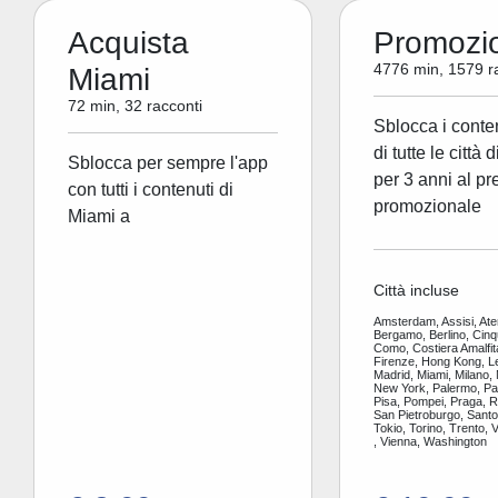
Acquista
Promozi
4776 min, 1579 r
Miami
72 min, 32 racconti
Sblocca i conte
di tutte le città 
Sblocca per sempre l'app
per 3 anni al pr
con tutti i contenuti di
promozionale
Miami a
Città incluse
Amsterdam, Assisi, Ate
Bergamo, Berlino, Cinq
Como, Costiera Amalfit
Firenze, Hong Kong, L
Madrid, Miami, Milano,
New York, Palermo, Par
Pisa, Pompei, Praga, 
San Pietroburgo, Santor
Tokio, Torino, Trento, 
, Vienna, Washington