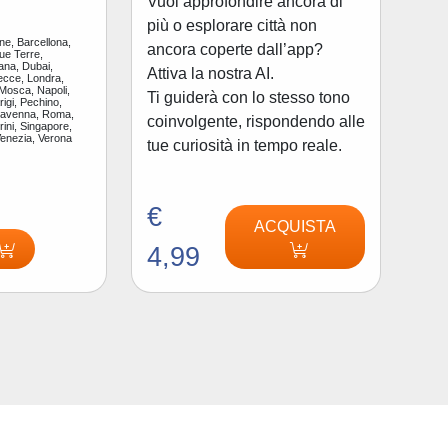
Vuoi approfondire ancora di
più o esplorare città non
ne, Barcellona,
ancora coperte dall’app?
ue Terre,
ana, Dubai,
Attiva la nostra AI.
ecce, Londra,
 Mosca, Napoli,
Ti guiderà con lo stesso tono
igi, Pechino,
Ravenna, Roma,
coinvolgente, rispondendo alle
ini, Singapore,
Venezia, Verona
tue curiosità in tempo reale.
€
ACQUISTA
4,99