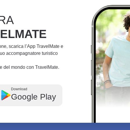
RA
VELMATE
ione, scarica l’App TravelMate e
 tuo accompagnatore turistico
lie del mondo con TravelMate.
Download
Google Play