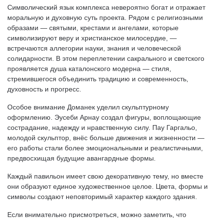
Символический язык комплекса невероятно богат и отражает
моральную и духовную суть проекта. Рядом с религиозными
образами — святыми, крестами и ангелами, которые
символизируют веру и христианское милосердие, —
встречаются аллегории науки, знания и человеческой
солидарности. В этом переплетении сакрального и светского
проявляется душа каталонского модерна — стиля,
стремившегося объединить традицию и современность,
духовность и прогресс.
Особое внимание Доманек уделил скульптурному
оформлению. Эусеби Арнау создал фигуры, воплощающие
сострадание, надежду и нравственную силу. Пау Гаргальо,
молодой скульптор, внёс больше движения и жизненности —
его работы стали более эмоциональными и реалистичными,
предвосхищая будущие авангардные формы.
Каждый павильон имеет свою декоративную тему, но вместе
они образуют единое художественное целое. Цвета, формы и
символы создают неповторимый характер каждого здания.
Если внимательно присмотреться, можно заметить, что