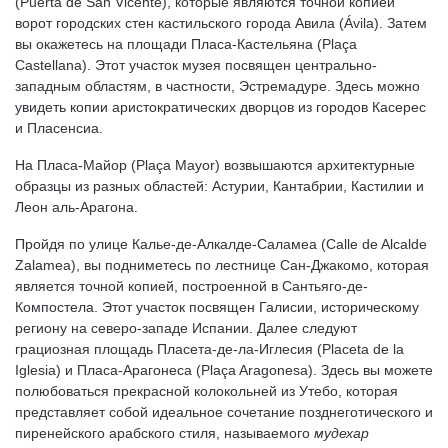
(Puerta de San Vicente), которые являются точной копией
ворот городских стен кастильского города Авила (Ávila). Затем
вы окажетесь на площади Пласа-Кастельяна (Plaça
Castellana). Этот участок музея посвящен центрально-
западным областям, в частности, Эстремадуре. Здесь можно
увидеть копии аристократических дворцов из городов Касерес
и Пласенсиа.
На Пласа-Майор (Plaça Mayor) возвышаются архитектурные
образцы из разных областей: Астурии, Кантабрии, Кастилии и
Леон аль-Арагона.
Пройдя по улице Калье-де-Алкалде-Саламеа (Calle de Alcalde
Zalamea), вы подниметесь по лестнице Сан-Джакомо, которая
является точной копией, построенной в Сантьяго-де-
Компостела. Этот участок посвящен Галисии, историческому
региону на северо-западе Испании. Далее следуют
грациозная площадь Пласета-де-ла-Иглесия (Placeta de la
Iglesia) и Пласа-Арагонеса (Plaça Aragonesa). Здесь вы можете
полюбоваться прекрасной колокольней из Утебо, которая
представляет собой идеальное сочетание позднеготического и
пиренейского арабского стиля, называемого
мудехар