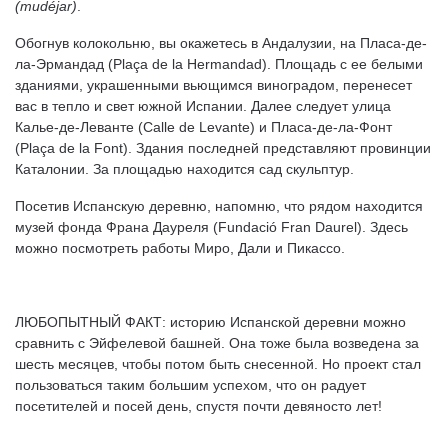
(
mud
é
jar
)
.
Обогнув колокольню, вы окажетесь в Андалузии, на Пласа-де-
ла-Эрмандад (Plaça de la Hermandad). Площадь с ее белыми
зданиями, украшенными вьющимся виноградом, перенесет
вас в тепло и свет южной Испании. Далее следует улица
Калье-де-Леванте (Calle de Levante) и Пласа-де-ла-Фонт
(Plaça de la Font). Здания последней представляют провинции
Каталонии. За площадью находится сад скульптур.
Посетив Испанскую деревню, напомню, что рядом находится
музей фонда Франа Дауреля (Fundació Fran Daurel). Здесь
можно посмотреть работы Миро, Дали и Пикассо.
ЛЮБОПЫТНЫЙ ФАКТ: историю Испанской деревни можно
сравнить с Эйфелевой башней. Она тоже была возведена за
шесть месяцев, чтобы потом быть снесенной. Но проект стал
пользоваться таким большим успехом, что он радует
посетителей и посей день, спустя почти девяносто лет!