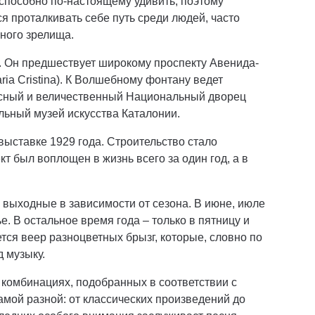
 способно по-настоящему удивить, поэтому
я проталкивать себе путь среди людей, часто
ного зрелища.
к. Он предшествует широкому проспекту Авенида-
ria Cristina). К Волшебному фонтану ведет
асный и величественный Национальный дворец
альный музей искусства Каталонии.
ыставке 1929 года. Строительство стало
т был воплощен в жизнь всего за один год, а в
выходные в зависимости от сезона. В июне, июле
ье. В остальное время года – только в пятницу и
тся веер разноцветных брызг, которые, словно по
 музыку.
комбинациях, подобранных в соответствии с
мой разной: от классических произведений до