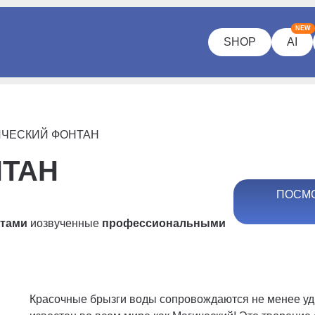
NEW
SHOP
AI
ИЧЕСКИЙ ФОНТАН
НТАН
ПОСМО
ртами
и
озвученные
профессиональными
Красочные брызги воды сопровождаются не менее у