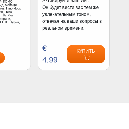
Активируйте наш ИИ.
ай, КОМО,
ид, Майами,
Он будет вести вас тем же
оль, Нью-Йорк,
н, Пиза,
увлекательным тоном,
ННА, Рим,
торини,
отвечая на ваши вопросы в
ЕНТО, Турин,
реальном времени.
€
КУПИТЬ
4,99