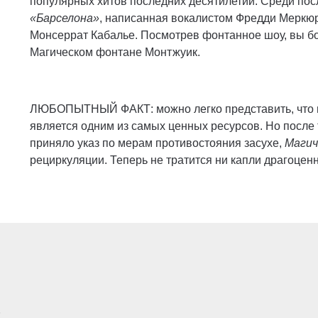
популярных хитов последних десятилетий. Среди пос
«Барселона»
, написанная вокалистом Фредди Меркюр
Монсеррат Кабалье. Посмотрев фонтанное шоу, вы бо
Магическом фонтане Монтжуик.
ЛЮБОПЫТНЫЙ ФАКТ: можно легко представить, что в 
является одним из самых ценных ресурсов. Но после т
приняло указ по мерам противостояния засухе,
Магич
рециркуляции. Теперь не тратится ни капли драгоценн
E