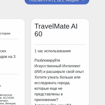
ПОСМОТРИТЕ ВСЕ АКЦИИ
TravelMate AI
60
истории
1 час использования
всех
одов на 3
Разблокируйте
Искусственный Интеллект
(ИИ) и расширьте свой опыт
Хотите узнать больше или
исследовать города,
ы
которые еще не
представлены в
фитанское
ам, АССИЗИ,
приложении?
ергамо,
ена, Венеция,