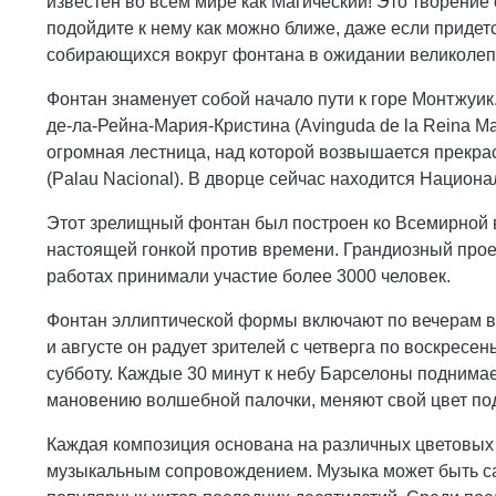
известен во всем мире как Магический! Это творение
подойдите к нему как можно ближе, даже если придетс
собирающихся вокруг фонтана в ожидании великолеп
Фонтан знаменует собой начало пути к горе Монтжуи
де-ла-Рейна-Мария-Кристина (Avinguda de la Reina Ma
огромная лестница, над которой возвышается прекр
(Palau Nacional). В дворце сейчас находится Национ
Этот зрелищный фонтан был построен ко Всемирной в
настоящей гонкой против времени. Грандиозный проек
работах принимали участие более 3000 человек.
Фонтан эллиптической формы включают по вечерам в 
и августе он радует зрителей с четверга по воскресен
субботу. Каждые 30 минут к небу Барселоны поднимае
мановению волшебной палочки, меняют свой цвет под
Каждая композиция основана на различных цветовых 
музыкальным сопровождением. Музыка может быть са