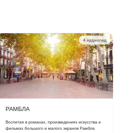
4 аудиогид
РАМБЛА
Д
Воспетая в романах, произведениях искусства и
Ка
фильмах большого и малого экранов Рамбла
сл