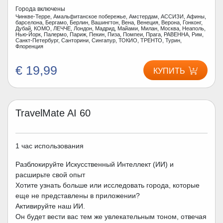
Города включены
Чинкве-Терре, Амальфитанское побережье, Амстердам, АССИЗИ, Афины,
барселона, Бергамо, Берлин, Вашингтон, Вена, Венеция, Верона, Гонконг,
Дубай, КОМО, ЛЕЧЧЕ, Лондон, Мадрид, Майами, Милан, Москва, Неаполь,
Нью-Йорк, Палермо, Париж, Пекин, Пиза, Помпеи, Прага, РАВЕННА, Рим,
Санкт-Петербург, Санторини, Сингапур, ТОКИО, ТРЕНТО, Турин,
Флоренция
€ 19,99
КУПИТЬ
TravelMate AI 60
1 час использования
Разблокируйте Искусственный Интеллект (ИИ) и
расширьте свой опыт
Хотите узнать больше или исследовать города, которые
еще не представлены в приложении?
Активируйте наш ИИ.
Он будет вести вас тем же увлекательным тоном, отвечая