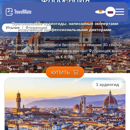
4.9
Оригинальные аудиогиды
,
написанные экспертами
Италия
Флоренция
и
озвученные
профессиональными дикторами
.
Слушайте все аудиозаписи бесплатно в течение 30 секунд
или навсегда разблокируйте весь контент Флоренция всего
за € 8,99 .
КУПИТЬ
1 аудиогид