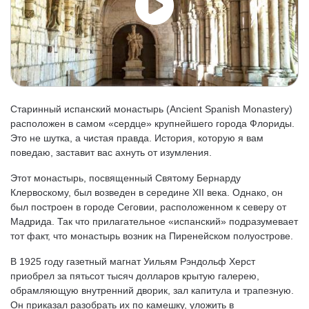
Старинный испанский монастырь (Ancient Spanish Monastery)
расположен в самом «сердце» крупнейшего города Флориды.
Это не шутка, а чистая правда. История, которую я вам
поведаю, заставит вас ахнуть от изумления.
Этот монастырь, посвященный Святому Бернарду
Клервоскому, был возведен в середине XII века. Однако, он
был построен в городе Сеговии, расположенном к северу от
Мадрида. Так что прилагательное «испанский» подразумевает
тот факт, что монастырь возник на Пиренейском полуострове.
В 1925 году газетный магнат Уильям Рэндольф Херст
приобрел за пятьсот тысяч долларов крытую галерею,
обрамляющую внутренний дворик, зал капитула и трапезную.
Он приказал разобрать их по камешку, уложить в