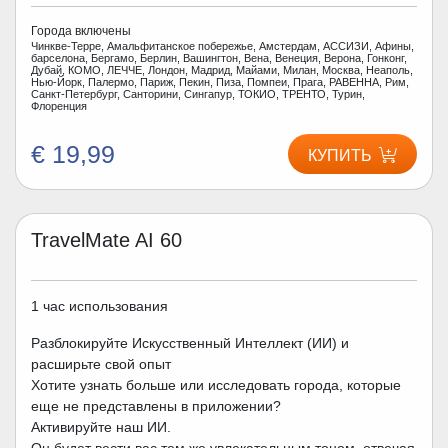
Города включены
Чинкве-Терре, Амальфитанское побережье, Амстердам, АССИЗИ, Афины,
барселона, Бергамо, Берлин, Вашингтон, Вена, Венеция, Верона, Гонконг,
Дубай, КОМО, ЛЕЧЧЕ, Лондон, Мадрид, Майами, Милан, Москва, Неаполь,
Нью-Йорк, Палермо, Париж, Пекин, Пиза, Помпеи, Прага, РАВЕННА, Рим,
Санкт-Петербург, Санторини, Сингапур, ТОКИО, ТРЕНТО, Турин,
Флоренция
€ 19,99
КУПИТЬ
TravelMate AI 60
1 час использования
Разблокируйте Искусственный Интеллект (ИИ) и
расширьте свой опыт
Хотите узнать больше или исследовать города, которые
еще не представлены в приложении?
Активируйте наш ИИ.
Он будет вести вас тем же увлекательным тоном, отвечая