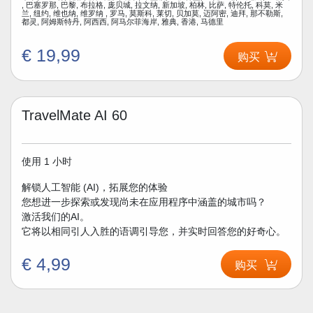
, 巴塞罗那, 巴黎, 布拉格, 庞贝城, 拉文纳, 新加坡, 柏林, 比萨, 特伦托, 科莫, 米
兰, 纽约, 维也纳, 维罗纳 , 罗马, 莫斯科, 莱切, 贝加莫, 迈阿密, 迪拜, 那不勒斯,
都灵, 阿姆斯特丹, 阿西西, 阿马尔菲海岸, 雅典, 香港, 马德里
€ 19,99
购买
TravelMate AI 60
使用 1 小时
解锁人工智能 (AI)，拓展您的体验
您想进一步探索或发现尚未在应用程序中涵盖的城市吗？
激活我们的AI。
它将以相同引人入胜的语调引导您，并实时回答您的好奇心。
€ 4,99
购买