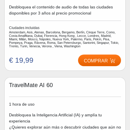
Desbloquea el contenido de audio de todas las ciudades
disponibles por 3 años al precio promocional
Ciudades incluidas
Amsterdam, Asis, Atenas, Barcelona, Bergamo, Berlín, Cinque Terre, Como,
Costa Amalfitana, Dubai, Florencia, Hong Kong , Lecce, Londres, Madrid,
Miami, Milán, Moscù, Nápoles, Nueva York, Palermo, Paris, Pekín, Pisa,
Pompeya, Praga, Rávena, Roma, San Petersburgo, Santorini, Singapur, Tokio,
Trento, Turin, Venecia, Verona , Viena, Washington
€ 19,99
COMPRAR
TravelMate AI 60
1 hora de uso
Desbloquea la Inteligencia Artificial (IA) y amplía tu
experiencia
¿Quieres explorar aún más o descubrir ciudades que aún no