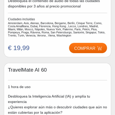
Desbloquea el contenido de audio de todas las ciudades
disponibles por 3 años al precio promocional
Ciudades incluidas
Amsterdam, Asis, Atenas, Barcelona, Bergamo, Berlín, Cinque Terre, Como,
Costa Amalfitana, Dubai, Florencia, Hong Kong , Lecce, Londres, Madrid,
Miami, Milán, Moscù, Nápoles, Nueva York, Palermo, Paris, Pekín, Pisa,
Pompeya, Praga, Rávena, Roma, San Petersburgo, Santorini, Singapur, Tokio,
Trento, Turin, Venecia, Verona , Viena, Washington
€ 19,99
COMPRAR
TravelMate AI 60
1 hora de uso
Desbloquea la Inteligencia Artificial (IA) y amplía tu
experiencia
¿Quieres explorar aún más o descubrir ciudades que aún no
están cubiertas por la aplicación?