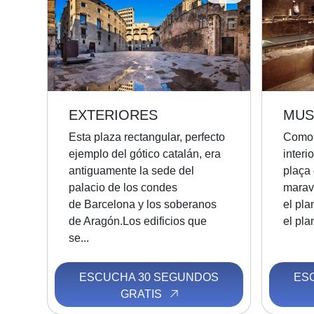
EXTERIORES
MUS
Esta plaza rectangular, perfecto
Como t
ejemplo del gótico catalán, era
interi
antiguamente la sede del
plaça 
palacio de los condes
maravi
de Barcelona y los soberanos
el pl
de Aragón.Los edificios que
el plan
se...
ESCUCHA 30 SEGUNDOS
ES
GRATIS