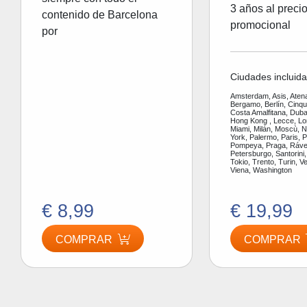
3 años al preci
contenido de Barcelona
promocional
por
Ciudades incluida
Amsterdam, Asis, Aten
Bergamo, Berlín, Cinq
Costa Amalfitana, Dubai
Hong Kong , Lecce, Lo
Miami, Milán, Moscù, 
York, Palermo, Paris, P
Pompeya, Praga, Ráve
Petersburgo, Santorini,
Tokio, Trento, Turin, V
Viena, Washington
€ 8,99
€ 19,99
COMPRAR
COMPRAR