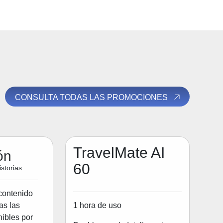
CONSULTA TODAS LAS PROMOCIONES
TravelMate AI
ón
60
storias
contenido
1 hora de uso
as las
ibles por