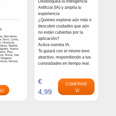
Desbloquea la Inteligencia
o
Artificial (IA) y amplía tu
experiencia
¿Quieres explorar aún más o
descubrir ciudades que aún
s
no están cubiertas por la
as, Barcelona,
aplicación?
ue Terre, Como,
, Florencia,
Activa nuestra IA.
ndres, Madrid,
Nápoles, Nueva
Te guiará con el mismo tono
ekín, Pisa,
na, Roma, San
atractivo, respondiendo a tus
 Singapur,
enecia, Verona ,
curiosidades en tiempo real.
€
COMPRAR
4,99