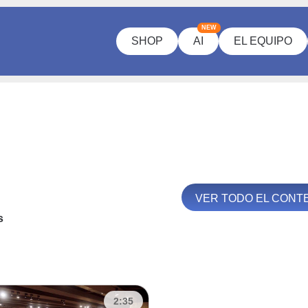
NEW
SHOP
AI
EL EQUIPO
VER TODO EL CONT
s
2:35