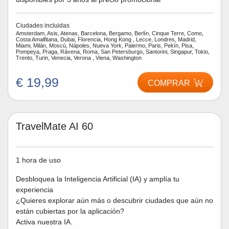
Ciudades incluidas
Amsterdam, Asis, Atenas, Barcelona, Bergamo, Berlín, Cinque Terre, Como,
Costa Amalfitana, Dubai, Florencia, Hong Kong , Lecce, Londres, Madrid,
Miami, Milán, Moscù, Nápoles, Nueva York, Palermo, Paris, Pekín, Pisa,
Pompeya, Praga, Rávena, Roma, San Petersburgo, Santorini, Singapur, Tokio,
Trento, Turin, Venecia, Verona , Viena, Washington
€ 19,99
COMPRAR
TravelMate AI 60
1 hora de uso
Desbloquea la Inteligencia Artificial (IA) y amplía tu
experiencia
¿Quieres explorar aún más o descubrir ciudades que aún no
están cubiertas por la aplicación?
Activa nuestra IA.