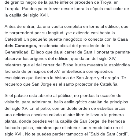
de granito negro de la parte inferior proceden de Troya, en
Turquía. Puedes ya entrever desde fuera la cúpula multicolor de
la capilla del siglo XVII.
Antes de entrar, da una vuelta completa en torno al edificio, que
te sorprenderá por su longitud: ¡se extiende casi hasta la
Catedral! Un pequeño puente neogótico lo conecta con la
Casa
dels Canonges,
residencia oficial del presidente de la
Generalidad. El lado que da al carrer de Sant Honorat te permite
observar los orígenes del edificio, que datan del siglo XIV,
mientras que el del carrer del Bisbe Irurita muestra la espléndida
fachada de principios del XV, embellecida con episodios
esculpidos que ilustran la historia de San Jorge y el dragón. Te
recuerdo que San Jorge es el santo protector de Cataluña.
Si el palacio está abierto al público, no pierdas la ocasión de
visitarlo, para admirar su bello estilo gótico catalán de principios
del siglo XV. En el patio, con un doble orden de esbeltos arcos,
una deliciosa escalera calada al aire libre te lleva a la primera
planta, donde puedes ver la capilla de San Jorge, de hermosa
fachada gótica, mientras que el interior fue remodelado en el
siglo XVII. No te puedes perder tampoco el "Saló de Sant Jordi",