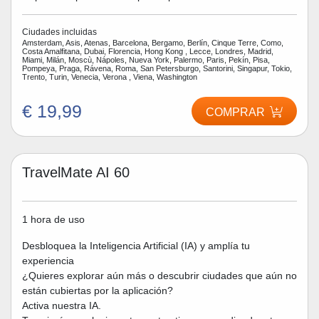
Ciudades incluidas
Amsterdam, Asis, Atenas, Barcelona, Bergamo, Berlín, Cinque Terre, Como,
Costa Amalfitana, Dubai, Florencia, Hong Kong , Lecce, Londres, Madrid,
Miami, Milán, Moscù, Nápoles, Nueva York, Palermo, Paris, Pekín, Pisa,
Pompeya, Praga, Rávena, Roma, San Petersburgo, Santorini, Singapur, Tokio,
Trento, Turin, Venecia, Verona , Viena, Washington
€ 19,99
COMPRAR
TravelMate AI 60
1 hora de uso
Desbloquea la Inteligencia Artificial (IA) y amplía tu
experiencia
¿Quieres explorar aún más o descubrir ciudades que aún no
están cubiertas por la aplicación?
Activa nuestra IA.