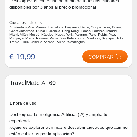
Desbloquea el contenido de audio de todas las ciudades
disponibles por 3 años al precio promocional
Ciudades incluidas
Amsterdam, Asis, Atenas, Barcelona, Bergamo, Berlín, Cinque Terre, Como,
Costa Amalfitana, Dubai, Florencia, Hong Kong , Lecce, Londres, Madrid,
Miami, Milán, Moscù, Nápoles, Nueva York, Palermo, Paris, Pekín, Pisa,
Pompeya, Praga, Rávena, Roma, San Petersburgo, Santorini, Singapur, Tokio,
Trento, Turin, Venecia, Verona , Viena, Washington
€ 19,99
COMPRAR
TravelMate AI 60
1 hora de uso
Desbloquea la Inteligencia Artificial (IA) y amplía tu
experiencia
¿Quieres explorar aún más o descubrir ciudades que aún no
están cubiertas por la aplicación?