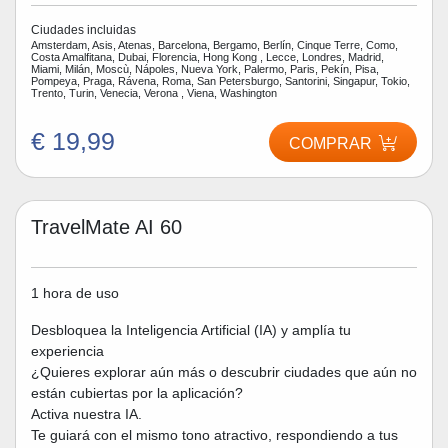
Ciudades incluidas
Amsterdam, Asis, Atenas, Barcelona, Bergamo, Berlín, Cinque Terre, Como,
Costa Amalfitana, Dubai, Florencia, Hong Kong , Lecce, Londres, Madrid,
Miami, Milán, Moscù, Nápoles, Nueva York, Palermo, Paris, Pekín, Pisa,
Pompeya, Praga, Rávena, Roma, San Petersburgo, Santorini, Singapur, Tokio,
Trento, Turin, Venecia, Verona , Viena, Washington
€ 19,99
COMPRAR
TravelMate AI 60
1 hora de uso
Desbloquea la Inteligencia Artificial (IA) y amplía tu
experiencia
¿Quieres explorar aún más o descubrir ciudades que aún no
están cubiertas por la aplicación?
Activa nuestra IA.
Te guiará con el mismo tono atractivo, respondiendo a tus