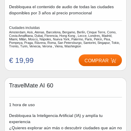
Desbloquea el contenido de audio de todas las ciudades
disponibles por 3 años al precio promocional
Ciudades incluidas
Amsterdam, Asis, Atenas, Barcelona, Bergamo, Berlín, Cinque Terre, Como,
Costa Amalfitana, Dubai, Florencia, Hong Kong , Lecce, Londres, Madrid,
Miami, Milán, Moscù, Nápoles, Nueva York, Palermo, Paris, Pekín, Pisa,
Pompeya, Praga, Rávena, Roma, San Petersburgo, Santorini, Singapur, Tokio,
Trento, Turin, Venecia, Verona , Viena, Washington
€ 19,99
COMPRAR
TravelMate AI 60
1 hora de uso
Desbloquea la Inteligencia Artificial (IA) y amplía tu
experiencia
¿Quieres explorar aún más o descubrir ciudades que aún no